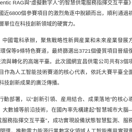
tic RAG與“虛擬數字人”的智慧供電服務指揮交互平臺
國近6800個參賽項目的激烈角逐中脫穎而出，順利通過
層單位在科技創新領域的硬實力。
中國電科承辦，聚焦戰略性新興産業和未來産業發展
環保等9條特色賽道，最終篩選出3721個優質項目晉級
流與轉化的高端平臺。此次國網宜昌供電公司共有3個
項目作為人工智能技術賽道的核心代表，依託大賽平臺全
科技創新成果的廣泛傳播。
動部署，以“創新引領、産用結合、成果落地”的核心
譜、大數據等前沿技術，在國內率先構建起“智慧城市大腦
智慧供電服務指揮交互平臺”，成功實現設備狀態智慧監測、服
閉環，推動電力能源行業數字化領域人工智能應用實現