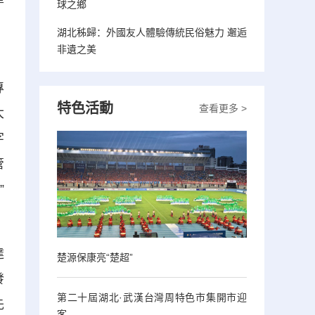
球之鄉
湖北秭歸：外國友人體驗傳統民俗魅力 邂逅
非遺之美
，
專
特色活動
查看更多 >
大
字
管
”
達
楚源保康亮“楚超”
發
第二十屆湖北·武漢台灣周特色市集開市迎
先
客