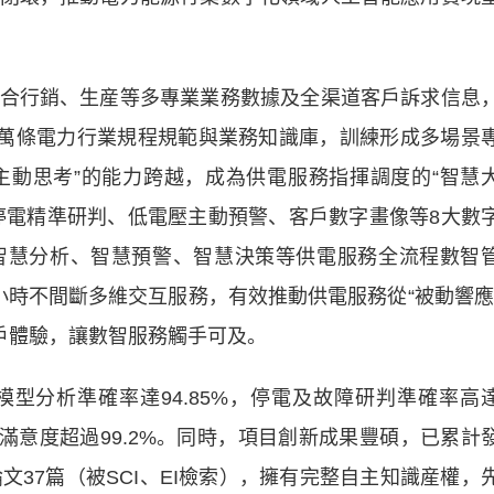
行銷、生産等多專業業務數據及全渠道客戶訴求信息
數萬條電力行業規程規範與業務知識庫，訓練形成多場景
“主動思考”的能力跨越，成為供電服務指揮調度的“智慧
、停電精準研判、低電壓主動預警、客戶數字畫像等8大數
智慧分析、智慧預警、智慧決策等供電服務全流程數智
24小時不間斷多維交互服務，有效推動供電服務從“被動響應
戶體驗，讓數智服務觸手可及。
分析準確率達94.85%，停電及故障研判準確率高
戶滿意度超過99.2%。同時，項目創新成果豐碩，已累計
文37篇（被SCI、EI檢索），擁有完整自主知識産權，