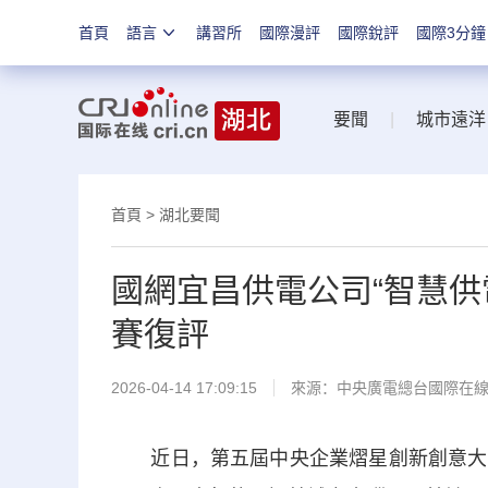
首頁
語言
講習所
國際漫評
國際銳評
國際3分鐘
要聞
|
城市遠洋
首頁
>
湖北要聞
國網宜昌供電公司“智慧供
賽復評
2026-04-14 17:09:15
來源：中央廣電總台國際在
近日，第五屆中央企業熠星創新創意大賽