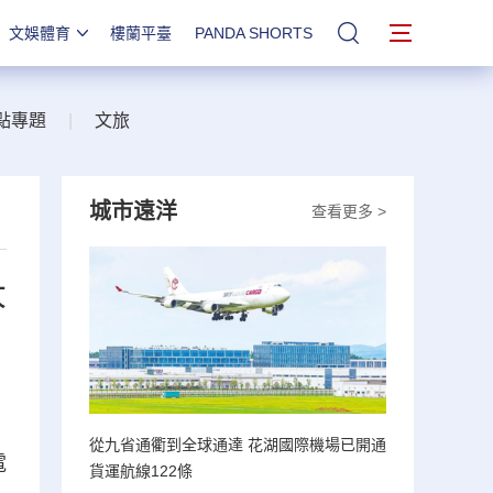
文娛體育
樓蘭平臺
PANDA SHORTS
站內搜索
點專題
|
文旅
城市遠洋
查看更多 >
大
從九省通衢到全球通達 花湖國際機場已開通
電
貨運航線122條