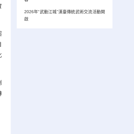
實
2026年“武動江城”漢臺傳統武術交流活動開
啟
超
目
化
例
轉