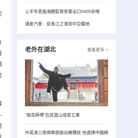
》
上半年恩施海關監管茶葉出口5400余噸
初
漢産汽車：從長江之濱到中亞腹地
方
老外在湖北
查看更多 >
復
項
面
導
—
“傑克師傅”在武當山成家立業
務
中英澳三傢俱樂部拋出橄欖枝 他選擇中國網
重