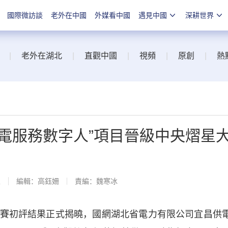
國際微訪談
老外在中國
外媒看中國
遇見中國
深耕世界
|
老外在湖北
|
直觀中國
|
視頻
|
原創
|
熱
電服務數字人”項目晉級中央熠星
線
編輯：高鈺姍
責編：魏寒冰
初評結果正式揭曉，國網湖北省電力有限公司宜昌供