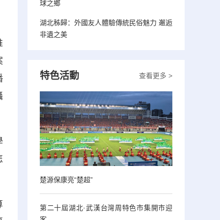
球之鄉
湖北秭歸：外國友人體驗傳統民俗魅力 邂逅
非遺之美
推
案
特色活動
查看更多 >
播
攝
學
怎
楚源保康亮“楚超”
算
第二十屆湖北·武漢台灣周特色市集開市迎
客