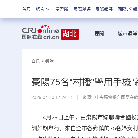
首頁
語言
講習所
國際漫評
國際銳評
國際3分鐘
要聞
|
城市遠洋
首頁
>
襄陽
棗陽75名“村播”學用手機
2026-04-30 17:24:14
來源：中央廣電總台國際在
4月29日上午，由棗陽市婦聯聯合國投
訓如期舉行。來自全市各鄉鎮的75名婦女