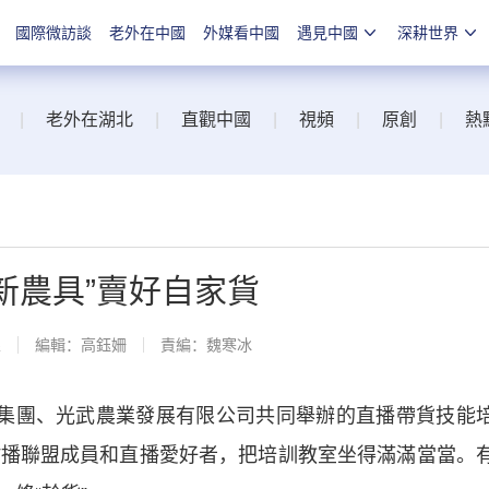
國際微訪談
老外在中國
外媒看中國
遇見中國
深耕世界
|
老外在湖北
|
直觀中國
|
視頻
|
原創
|
熱
“新農具”賣好自家貨
線
編輯：高鈺姍
責編：魏寒冰
集團、光武農業發展有限公司共同舉辦的直播帶貨技能
村播聯盟成員和直播愛好者，把培訓教室坐得滿滿當當。