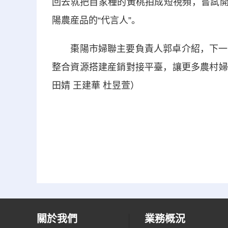
回去就把自家種的黃桃拍成短視頻，嘗試開
陽農産品的“代言人”。
棗陽市婦聯主要負責人郭卓介紹，下一步
整合資源搭建産銷對接平臺，讓更多農村婦
田婧 王建華 杜昱萱）
關於我們
業務概況