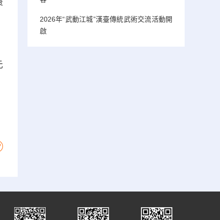
棗
2026年“武動江城”漢臺傳統武術交流活動開
啟
，
元