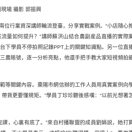
現場 攝影 郭振興
兩位行業資深講師輪流登臺，分享實戰案例。“小店隨心
流量如何提升？”講師蘇洪山結合農副産品直播的實際
台下學員不停拍照記錄PPT上的關鍵知識點。另一位直
三農賬號，逐一分析亮點，他還手把手教大家短視頻拍
等關鍵內容。棗陽市網信辦的工作人員用真實案例向
，帶貨更要懂規矩。”學員丁珍珍聽後感嘆：“以前光想著
課，心裏有底了。”來自村播聯盟的成員劉娟説，她打