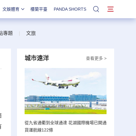
文娛體育
樓蘭平臺
PANDA SHORTS
站內搜索
點專題
|
文旅
城市遠洋
查看更多 >
培
從九省通衢到全球通達 花湖國際機場已開通
有
貨運航線122條