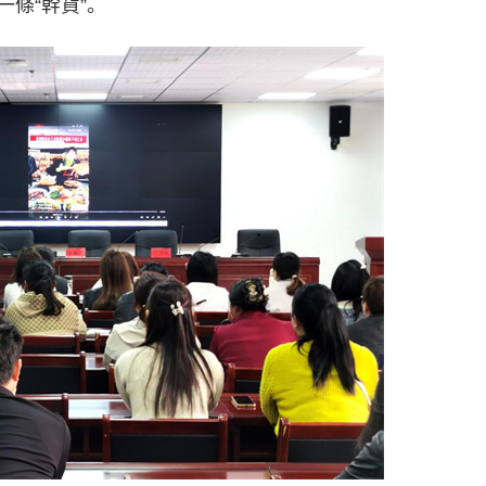
條“幹貨”。