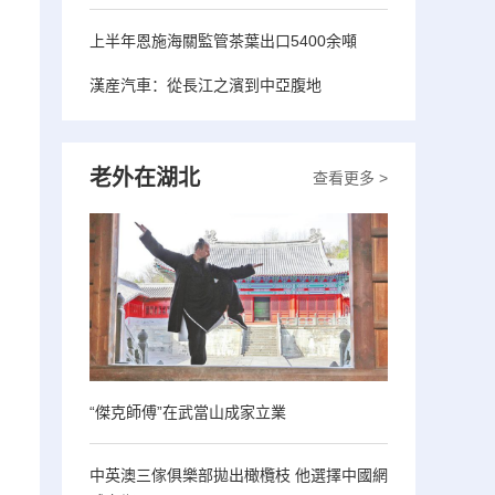
上半年恩施海關監管茶葉出口5400余噸
漢産汽車：從長江之濱到中亞腹地
老外在湖北
查看更多 >
“傑克師傅”在武當山成家立業
中英澳三傢俱樂部拋出橄欖枝 他選擇中國網