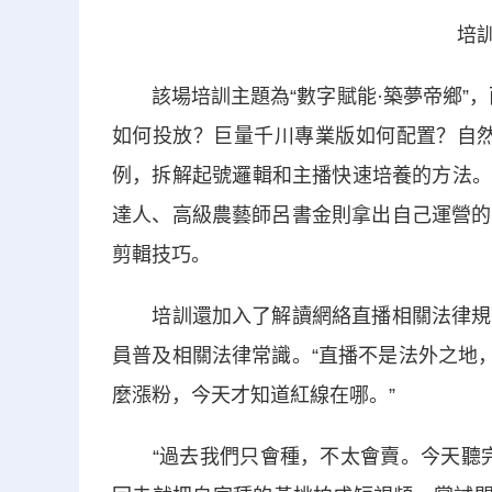
培訓
該場培訓主題為“數字賦能·築夢帝鄉”，
如何投放？巨量千川專業版如何配置？自然
例，拆解起號邏輯和主播快速培養的方法。
達人、高級農藝師呂書金則拿出自己運營的
剪輯技巧。
培訓還加入了解讀網絡直播相關法律規範
員普及相關法律常識。“直播不是法外之地
麼漲粉，今天才知道紅線在哪。”
“過去我們只會種，不太會賣。今天聽完