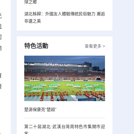
球之鄉
湖北秭歸：外國友人體驗傳統民俗魅力 邂逅
光
非遺之美
找
認
特色活動
查看更多 >
地
資
接
楚源保康亮“楚超”
第二十屆湖北·武漢台灣周特色市集開市迎
客