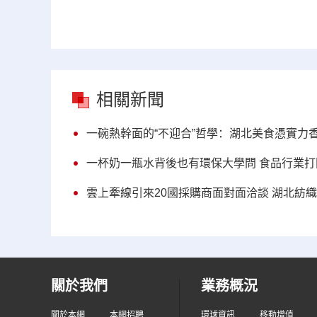
相關新聞
一碗熱幹面的“不迎合”哲學：湖北美食憑實力
一杯奶一瓶水背後也有環保大學問 食品行業打
雲上牽線引來20國採購商面對面洽談 湖北紡
關於我們
業務概況
關於本網
本網招聘
環球資訊
移動增值