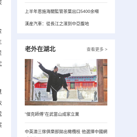
深
上半年恩施海關監管茶葉出口5400余噸
漢産汽車：從長江之濱到中亞腹地
金
主
老外在湖北
查看更多 >
産
代
慧
依
成
“傑克師傅”在武當山成家立業
案
中英澳三傢俱樂部拋出橄欖枝 他選擇中國網