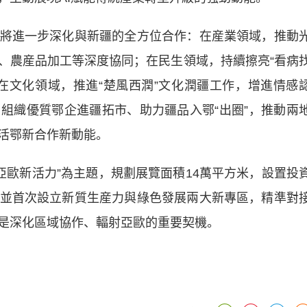
進一步深化與新疆的全方位合作：在産業領域，推動
、農産品加工等深度協同；在民生領域，持續擦亮“看病
在文化領域，推進“楚風西潤”文化潤疆工作，增進情感
組織優質鄂企進疆拓市、助力疆品入鄂“出圈”，推動兩
活鄂新合作新動能。
歐新活力”為主題，規劃展覽面積14萬平方米，設置投
並首次設立新質生産力與綠色發展兩大新專區，精準對
是深化區域協作、輻射亞歐的重要契機。