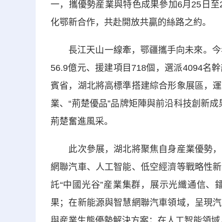
一，攜優勢産業與特色成果參加6月25日
化鄂新合作，共赴開放共贏的絲路之約。
長江天山一線牽，鄂疆攜手向未來。今年恰
56.9億元、援建項目718個，選派409
賓省，湖北將高標準搭建綜合形象展區，運
業、“荊楚優品”品牌矩陣與前沿科技創新成
荊楚奮進風采。
此次參展，湖北將聚焦自身産業優勢，精
網聯汽車、人工智能、低空經濟等戰略性新
託“中國光谷”産業集群，展示光纖通信、
果；在新能源與智慧網聯汽車領域，呈現汽
與産業生態優勢解決方案；在人工智能領域