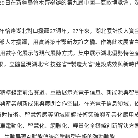
至29日在新疆烏魯木齊舉辦的第九屆中國—亞歐博覽會，
逢湖北對口援疆27週年，27年來，湖北累計投入資
4名幹部人才援疆，用實幹築牢鄂新友誼之橋。作為此次展會
用數字化展示等現代展陳方式，集中展示湖北優勢特色
果，立體呈現湖北“科技強省”“製造大省”建設成效與新時
準錨定前沿賽道，重點展示光電子信息、新能源與智
興産業創新成果與廣闊合作空間。在光電子信息領域，
鐳射技術、智慧智感等領域關鍵技術突破與産業化應用
車電動化、智慧化、網聯化、輕量化全鏈條創新解決方
，生動展現AI賦能傳統産業轉型升級的強勁動能。