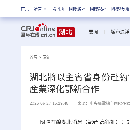
首頁
語言
講習所
國際漫評
國際銳評
國際3分鐘
要聞
|
城市遠洋
首頁
>
原創
湖北將以主賓省身份赴約“
産業深化鄂新合作
2026-05-27 15:29:45
來源：中央廣電總台國際在
國際在線湖北消息（記者 高鈺姍）：5月