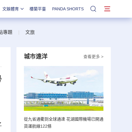
文娛體育
樓蘭平臺
PANDA SHORTS
站內搜索
點專題
|
文旅
城市遠洋
查看更多 >
勢
從九省通衢到全球通達 花湖國際機場已開通
之
貨運航線122條