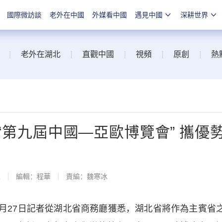
國際微訪談
老外在中國
外媒看中國
遇見中國
深耕世界
|
老外在湖北
|
直觀中國
|
視頻
|
原創
|
熱
第九屆中國—亞歐博覽會” 攜優
線
編輯：程華
責編：魏寒冰
27日記者從湖北省商務廳獲悉，湖北省將作為主賓省