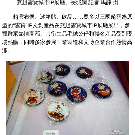
燕趙雲寶城市IP展廳。長城網 記者 馬靜 攝
趙雲布偶、冰箱貼、飲品……眾多以三國趙雲為原
型的“雲寶”IP文創産品在燕趙雲寶城市IP展廳展出，參
觀群眾熱情高漲。其衍生品毛絨公仔和聯名産品受到現
場熱購，同時多家參展工業製造和文博企業合作熱情高
漲。