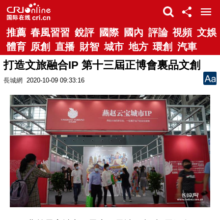
推薦
春風習習
銳評
國際
國內
評論
視頻
文娛
體育
原創
直播
財智
城市
地方
環創
汽車
打造文旅融合IP 第十三屆正博會裏品文創
長城網
2020-10-09 09:33:16