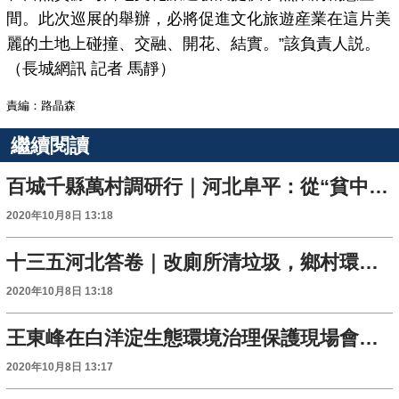
間。此次巡展的舉辦，必將促進文化旅遊産業在這片美
麗的土地上碰撞、交融、開花、結實。”該負責人説。
（長城網訊 記者 馬靜）
責編：路晶森
繼續閱讀
百城千縣萬村調研行｜河北阜平：從“貧中之貧”到“黃土生金”
2020年10月8日 13:18
十三五河北答卷｜改廁所清垃圾，鄉村環境大變樣
2020年10月8日 13:18
王東峰在白洋淀生態環境治理保護現場會上強調：深入貫徹習近平總書記重要指示精神和黨中央決策部署 全力做好雄安新區防洪排澇和白洋淀生態環境治理工作
2020年10月8日 13:17