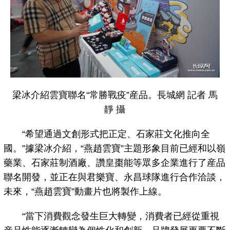
梁冰介紹雲寶聯名“常勝戰疫”産品。長城網 記者 馬
靜 攝
“希望通過文創形式把正定、石家莊文化推向全
國。”據梁冰介紹，“燕趙雲寶”主題形象目前已經和以嶺
藥業、石家莊制酒廠、讚皇棗能等眾多企業進行了産品
聯名開發，並正在與君樂寶、永昌球隊進行合作洽談，
未來，“燕趙雲寶”動畫片也將製作上線。
“當下消費觀念發生巨大轉變，消費者已經從重視