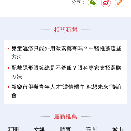
分享：
相關新聞
兒童濕疹只能外用激素藥膏嗎？中醫推薦這些
方法
配戴隱形眼鏡總是不舒服？眼科專家支招選購
方法
新樂市舉辦青年人才“濃情端午 粽想未來”聯誼
會
最新推薦
新聞
文娛
體育
環創
城市