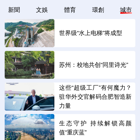
新聞
文娛
體育
環創
城市
世界级“水上电梯”将成型
苏州：校地共创“同里诗光”
这些“超级工厂”有何魔力？
驻华外交官解码合肥智造新
力量
生态守护 持续解锁高颜
值“重庆蓝”