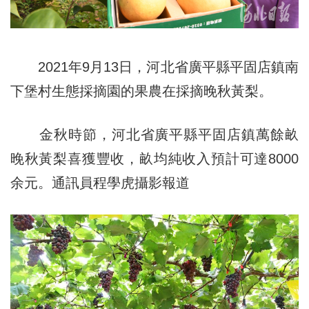
2021年9月13日，河北省廣平縣平固店鎮南
下堡村生態採摘園的果農在採摘晚秋黃梨。
金秋時節，河北省廣平縣平固店鎮萬餘畝
晚秋黃梨喜獲豐收，畝均純收入預計可達8000
余元。通訊員程學虎攝
影報道