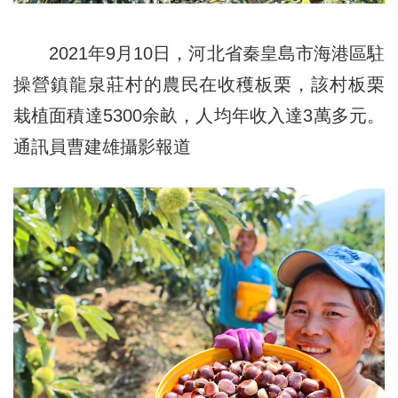
2021年9月10日，河北省秦皇島市海港區駐
操營鎮龍泉莊村的農民在收穫板栗，該村板栗
栽植面積達5300余畝，人均年收入達3萬多元。
通訊員曹建雄攝影報道