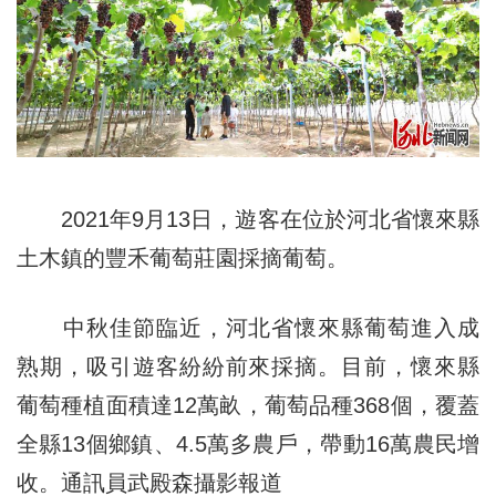
2021年9月13日，遊客在位於河北省懷來縣
土木鎮的豐禾葡萄莊園採摘葡萄。
中秋佳節臨近，河北省懷來縣葡萄進入成
熟期，吸引遊客紛紛前來採摘。目前，懷來縣
葡萄種植面積達12萬畝，葡萄品種368個，覆蓋
全縣13個鄉鎮、4.5萬多農戶，帶動16萬農民增
收。通訊員武殿森攝
影報道