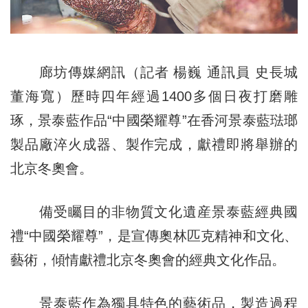
廊坊傳媒網訊（記者 楊巍 通訊員 史長城
董海寬）歷時四年經過1400多個日夜打磨雕
琢，景泰藍作品“中國榮耀尊”在香河景泰藍琺瑯
製品廠淬火成器、製作完成，獻禮即將舉辦的
北京冬奧會。
備受矚目的非物質文化遺産景泰藍經典國
禮“中國榮耀尊”，是宣傳奧林匹克精神和文化、
藝術，傾情獻禮北京冬奧會的經典文化作品。
景泰藍作為獨具特色的藝術品，製造過程