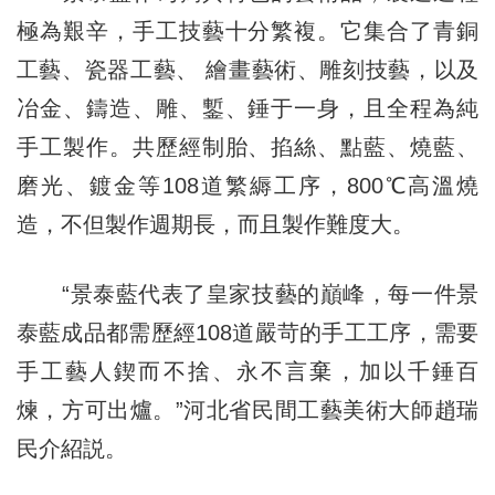
極為艱辛，手工技藝十分繁複。它集合了青銅
工藝、瓷器工藝、 繪畫藝術、雕刻技藝，以及
冶金、鑄造、雕、鏨、錘于一身，且全程為純
手工製作。共歷經制胎、掐絲、點藍、燒藍、
磨光、鍍金等108道繁縟工序，800℃高溫燒
造，不但製作週期長，而且製作難度大。
“景泰藍代表了皇家技藝的巔峰，每一件景
泰藍成品都需歷經108道嚴苛的手工工序，需要
手工藝人鍥而不捨、永不言棄，加以千錘百
煉，方可出爐。”河北省民間工藝美術大師趙瑞
民介紹説。