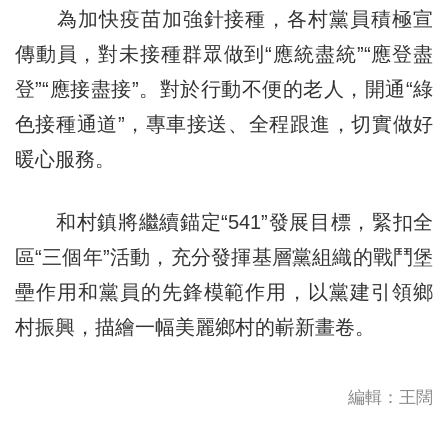
為加快疫苗加強針接種，各村黨員積極宣
傳動員，對未接種群眾做到“應統盡統”“應登盡
登”“應接盡接”。對於行動不便的老人，開通“綠
色接種通道”，專車接送、全程跟進，切實做好
暖心服務。
和村鎮將繼續錨定“541”發展目標，緊扣全
區“三個年”活動，充分發揮基層黨組織的戰鬥堡
壘作用和黨員的先鋒模範作用，以黨建引領鄉
村振興，描繪一幅美麗鄉村的嶄新畫卷。
編輯：王闊