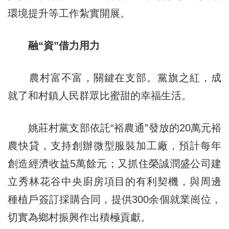
環境提升等工作紮實開展。
融“資”借力用力
農村富不富，關鍵在支部。黨旗之紅，成
就了和村鎮人民群眾比蜜甜的幸福生活。
姚莊村黨支部依託“裕農通”發放的20萬元裕
農快貸，支持創辦微型服裝加工廠，預計每年
創造經濟收益5萬餘元；又抓住榮誠潤盛公司建
立秀林花谷中央廚房項目的有利契機，與周邊
種植戶簽訂採購合同，提供300余個就業崗位，
切實為鄉村振興作出積極貢獻。