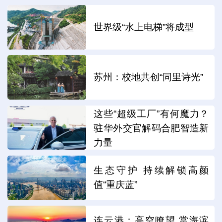
世界级“水上电梯”将成型
苏州：校地共创“同里诗光”
这些“超级工厂”有何魔力？
驻华外交官解码合肥智造新
力量
生态守护 持续解锁高颜
值“重庆蓝”
连云港：高空瞭望 赏海滨