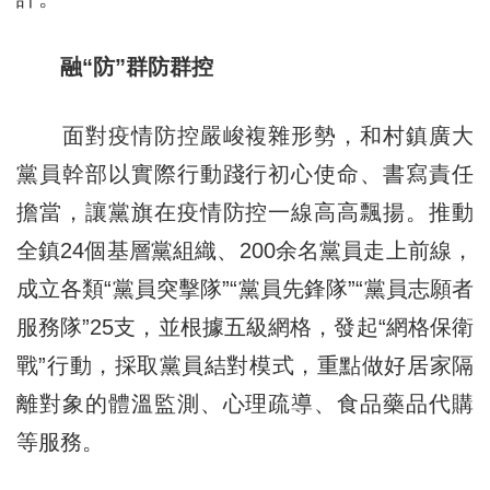
融“防”群防群控
面對疫情防控嚴峻複雜形勢，和村鎮廣大
黨員幹部以實際行動踐行初心使命、書寫責任
擔當，讓黨旗在疫情防控一線高高飄揚。推動
全鎮24個基層黨組織、200余名黨員走上前線，
成立各類“黨員突擊隊”“黨員先鋒隊”“黨員志願者
服務隊”25支，並根據五級網格，發起“網格保衛
戰”行動，採取黨員結對模式，重點做好居家隔
離對象的體溫監測、心理疏導、食品藥品代購
等服務。