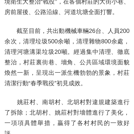
境衛生大整治“戰役”，在各個村莊的大街小巷、
房前屋後、公路沿線、河道坑塘全面打響。
截至目前，共出動機械車輛26台、人員200
余次，清理垃圾500余噸，清理雜物800余處，
清理河塘溝渠垃圾20噸。經過集中清理、徹底
整治，村莊裏街巷、墻角、公共區域環境面貌
煥然一新，呈現出一派生機勃勃的景象，村莊
清潔行動“春季戰役”初見成效。
姚莊村、南胡村、北胡村對違規建築進行
了拆除；北胡村、姚莊村對墻體進行了美化，
一項項具體舉措，贏得了各村村民的一致好
評。