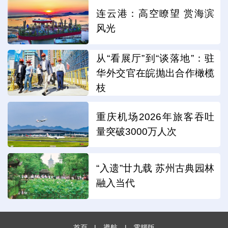
连云港：高空瞭望 赏海滨
风光
从“看展厅”到“谈落地”：驻
华外交官在皖抛出合作橄榄
枝
重庆机场2026年旅客吞吐
量突破3000万人次
“入遗”廿九载 苏州古典园林
融入当代
首頁
|
導航
|
電腦版