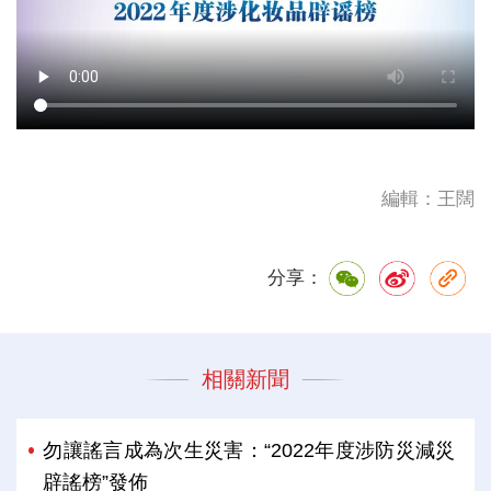
編輯：王闊
分享：
相關新聞
勿讓謠言成為次生災害：“2022年度涉防災減災
辟謠榜”發佈