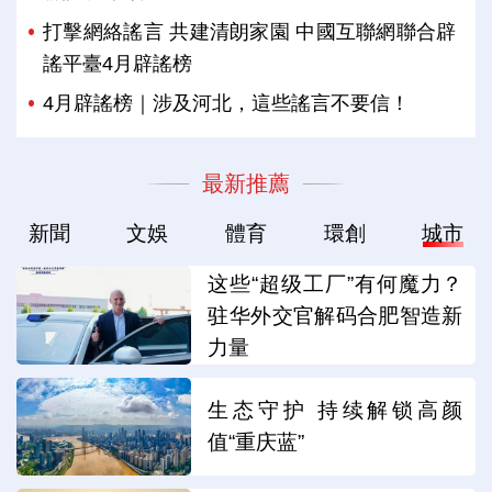
打擊網絡謠言 共建清朗家園 中國互聯網聯合辟
謠平臺4月辟謠榜
4月辟謠榜｜涉及河北，這些謠言不要信！
最新推薦
新聞
文娛
體育
環創
城市
这些“超级工厂”有何魔力？
驻华外交官解码合肥智造新
力量
生态守护 持续解锁高颜
值“重庆蓝”