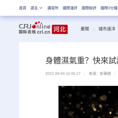
首頁
語言
講習所
國際漫評
國際銳評
國際3分鐘
要聞
|
城市遠洋
身體濕氣重？快來試
2022-08-04 16:06:27
來源：
新華網