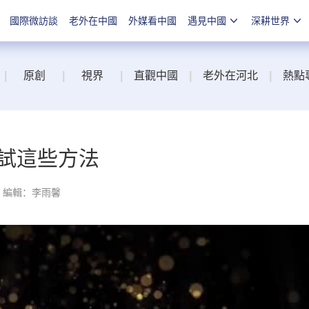
國際微訪談
老外在中國
外媒看中國
遇見中國
深耕世界
|
原創
|
視界
|
直觀中國
|
老外在河北
|
熱點
試這些方法
編輯：李雨馨