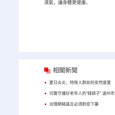
濕氣，讓身體更健康。
相關新聞
夏日炎炎，特殊人群如何安然度夏
切實守護好老年人的“錢袋子” 滄
治理網絡謠言必須對症下藥