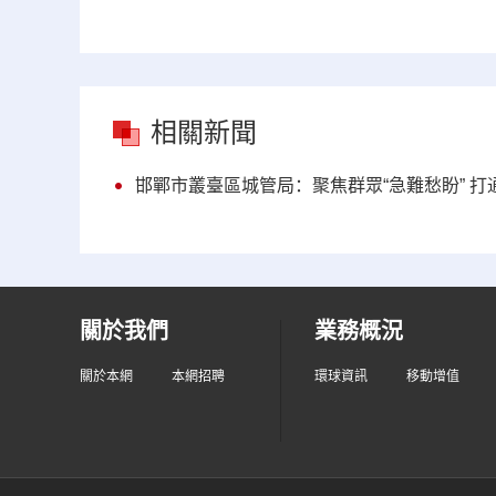
相關新聞
邯鄲市叢臺區城管局：聚焦群眾“急難愁盼” 
關於我們
業務概況
關於本網
本網招聘
環球資訊
移動增值