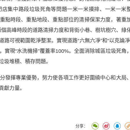
門店集中路段垃圾死角等問題一米一米摸排、一米一米
重點時段、重點地段、重點部位的清掃保潔力度，著重
3：30兩個高峰時段的道路清掃力度和背街小巷、樹坑樹穴、綠
路可視範圍乾淨整潔。實現道路“六無六凈”和“以克論凈
實現“水洗機掃”覆蓋率100%。全面消除城區垃圾死角
垃圾堆積、積存問題。
發揮專業優勢，努力使各項工作更好圍繞中心和大局
貢獻力量。
分享：