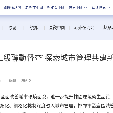
國際微訪談
老外在中國
外媒看中國
遇見中國
深耕世界
|
原創
|
視界
|
直觀中國
|
老外在河北
|
熱點
三級聯動督查”探索城市管理共建
線
編輯： 張瞬晗
全面改善城市環境面貌，進一步提升轄區環境衛生品質
細化、網格化機制深度融入城市管理，邯鄲市叢臺區城