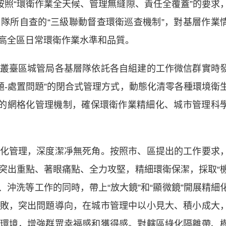
按照“環衛作業全天候、管理無縫隙、責任全覆蓋”的要求
隊所自查的“三級聯動督查環衛巡查機制”，對基層作業
高全區日常環衛作業水準和品質。
臺區城管局各基層隊依託各自組建的工作微信群實時
題-處置問題”的閉合式管理方式，動態化清零各種環境衛
”的網格化管理機制，確保環衛作業精細化、城市管理科
管理，深度潔凈無死角。按照市、區提出的工作要求
突出重點、著眼痛點、全力攻堅，精細環衛保潔，採取“
、沖洗等工作的同時，帶上“放大鏡”和“顯微鏡”開展精細
敗，突出問題導向，在城市管理中以小見大、積小成大
環境，增強群眾幸福感和獲得感。對轄區綠化隔離帶、