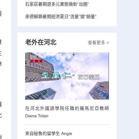
，
石家莊暑期遊多元業態煥新“出圈”
情
承德解鎖暑期經濟夏日“流量”變“銷量”
老外在河北
發
查看更多 >
生
學
，
機
在河北外國語學院任職的羅馬尼亞教師
化
Diana Tolan
，
來自秘魯的留學生 Angie
樹