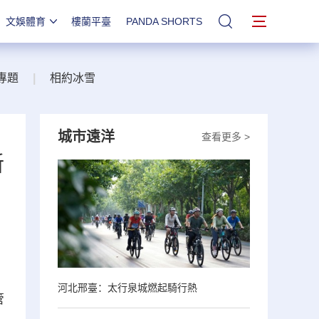
文娛體育
樓蘭平臺
PANDA SHORTS
站內搜索
專題
|
相約冰雪
城市遠洋
查看更多 >
新
，
河北邢臺：太行泉城燃起騎行熱
管