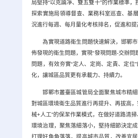
局堅持“以克論凈、雙五雙十”的作業標準，
探索實施局領導督查、業務科室巡查、基層
況進行每週、每月量化考核排名，促進和提
為實現道路衛生問題快速解決，邯鄲市叢
佈發現的衛生問題，實現“發現問題-交辦問
問題，有效夯實“定人、定崗、定責、定位
化，讓城區品質更有承載力、持續力。
邯鄲市叢臺區城管局全面聚焦城市精細化
對城區環境衛生品質進行再提升、再拔高，
械+人工”的保潔作業模式，在做好道路清掃
環境治理，聚焦落細落小，堅持細節決定成
打理好角角落落，提高城市品質，改善宜居