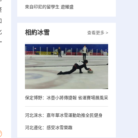
來自印尼的留學生 遊耀盛
整
加
化
相約冰雪
查看更多 >
”
，
、
保定博野：冰壺小將傳捷報 省運賽場展風采
河北淶水：嘉年華冰雪運動助推全民健身
河北遵化：感受冰雪樂趣