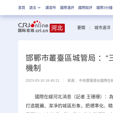
首頁
語言
講習所
國際漫評
國際銳評
國際3分鐘
要聞
|
城市遠洋
邯鄲市叢臺區城管局 ：“
機制
2023-03-10 16:45:21
來源： 中央廣電總台國際在
國際在線河北消息（記者 王珊珊）：為
打造靚麗、潔凈的城區形象，把標準化、精