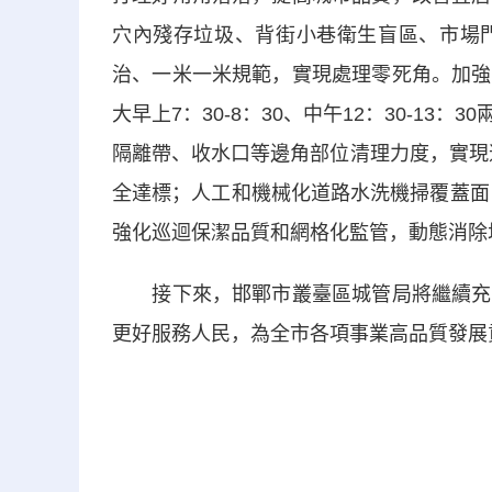
穴內殘存垃圾、背街小巷衛生盲區、市場
治、一米一米規範，實現處理零死角。加強
大早上7：30-8：30、中午12：30-1
隔離帶、收水口等邊角部位清理力度，實現道
全達標；人工和機械化道路水洗機掃覆蓋面，
強化巡迴保潔品質和網格化監管，動態消除
接下來，邯鄲市叢臺區城管局將繼續充分
更好服務人民，為全市各項事業高品質發展