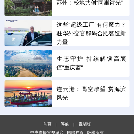
苏州：校地共创“同里诗光”
这些“超级工厂”有何魔力？
驻华外交官解码合肥智造新
力量
生态守护 持续解锁高颜
值“重庆蓝”
连云港：高空瞭望 赏海滨
风光
首頁
|
導航
|
電腦版
中央廣播電視總台
國際在線
版權所有