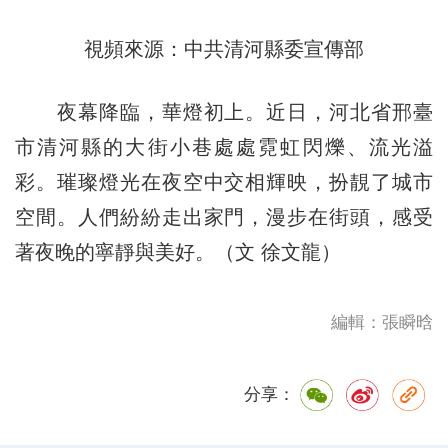
視頻來源：中共清河縣委宣傳部
夜幕降臨，華燈初上。近日，河北省邢臺
市清河縣的大街小巷處處霓虹閃爍、流光溢
彩。璀璨燈光在夜空中交相輝映，扮靚了城市
空間。人們紛紛走出家門，漫步在街頭，感受
著夜晚的寧靜與美好。（文 徐文龍）
編輯：張瞬晗
分享：