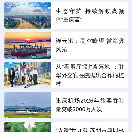
生态守护 持续解锁高颜
值“重庆蓝”
连云港：高空瞭望 赏海滨
风光
从“看展厅”到“谈落地”：驻
华外交官在皖抛出合作橄榄
枝
重庆机场2026年旅客吞吐
量突破3000万人次
“入遗”廿九载 苏州古典园林