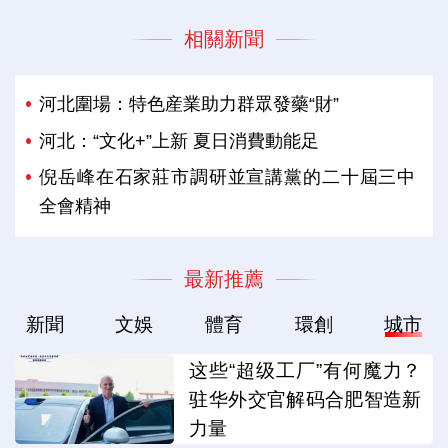
相關新聞
河北圍場：特色産業助力群眾發藥“財”
河北：“文化+”上新 夏日消費動能足
倪岳峰在石家莊市調研並宣講黨的二十屆三中
全會精神
最新推薦
新聞
文娛
體育
環創
城市
这些“超级工厂”有何魔力？
驻华外交官解码合肥智造新
力量