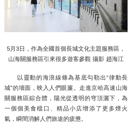
5月3日，作為全國首個長城文化主題服務區，
山海關服務區引來很多遊客參觀 攝影 趙海江
以靈動的海浪線條為基底勾勒出“律動長
城”的墻面，映入人們眼簾。走進京哈高速山海
關服務區綜合體，陽光從透明的穹頂灑下，為
一個個美食檔口、精品小店增添了更多煙火
氣，瞬間消解人們旅途的疲憊。