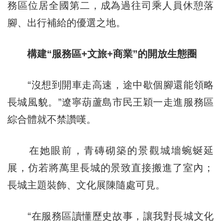
務區位居全國第二，成為過往司乘人員休憩落
腳、出行補給的優選之地。
構建“服務區+文旅+商業”的開放生態圈
“沒想到開車走高速，途中歇個腳還能領略
長城風貌。”遼寧葫蘆島市民王穎一走進服務區
綜合體就不禁讚嘆。
在她眼前，青磚砌築的景觀城墻蜿蜒延
展，仿若將萬里長城的景致直接搬進了室內；
長城主題裝飾、文化展陳隨處可見。
“在服務區讀懂歷史故事，讓我對長城文化