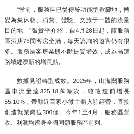
“當前，服務區已從傳統功能型歇腳地，轉
變為集休憩、消費、體驗、文旅于一體的流量
目的地。”張貴平介紹，自4月28日起，該服務
區酒店75間客房全滿，每天諮詢的遊客仍有很
多。服務區客房業態不斷提質增效，成為高速
路域經濟新的增長點。
數據見證轉型成效。2025年，山海關服務
區車流量達325.18萬輛次，較改造前增長
55.10%，帶動近百家小微主體入駐經營，直接
創造就業崗位300個。今年1至4月，服務區營
收、利潤均躋身全國同類服務區前列。