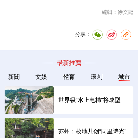
編輯：徐文龍
分享：
最新推薦
新聞
文娛
體育
環創
城市
世界级“水上电梯”将成型
苏州：校地共创“同里诗光”