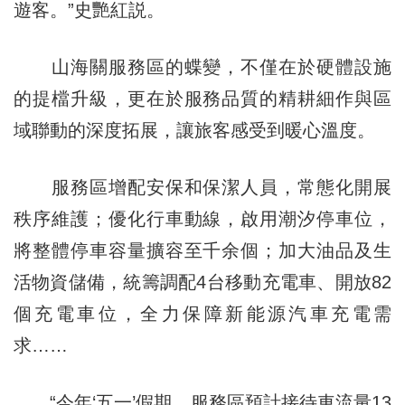
遊客。”史艷紅説。
山海關服務區的蝶變，不僅在於硬體設施
的提檔升級，更在於服務品質的精耕細作與區
域聯動的深度拓展，讓旅客感受到暖心溫度。
服務區增配安保和保潔人員，常態化開展
秩序維護；優化行車動線，啟用潮汐停車位，
將整體停車容量擴容至千余個；加大油品及生
活物資儲備，統籌調配4台移動充電車、開放82
個充電車位，全力保障新能源汽車充電需
求……
“今年‘五一’假期，服務區預計接待車流量13