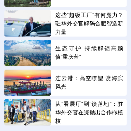
这些“超级工厂”有何魔力？
驻华外交官解码合肥智造新
力量
生态守护 持续解锁高颜
值“重庆蓝”
连云港：高空瞭望 赏海滨
风光
从“看展厅”到“谈落地”：驻
华外交官在皖抛出合作橄榄
枝