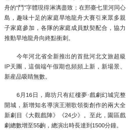
舟的“鬥”字體現得淋漓盡致；在邢臺七里河同心
島，趣味十足的家庭旱地龍舟大賽引來眾多親
子家庭參加，各隊的家庭成員默契配合，協力
推動旱地龍舟向終點衝刺。
今年河北省全新推出的首批河北文旅超級
IP天團，這個端午假期也頻頻上新，新場景、
新産品吸睛無數。
6月16日，廊坊只有紅樓夢·戲劇幻城完整
開城，新增知名導演王潮歌領銜創作的兩大全
新劇目《大觀戲陣》《24少》。至此，園區戲
劇總數增至55齣，總演出時長達到1500分鐘。