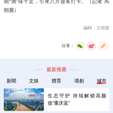
期“潮”味十足，引來八方遊客打卡。（記者 馬
朝麗）
編輯：王悅陽
分享：
最新推薦
新聞
文娛
體育
環創
城市
生态守护 持续解锁高颜
值“重庆蓝”