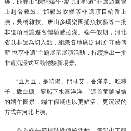
爆，邯鄲市“粽情端午·潮玩邯鄲道”非遺遊園會
上趙奢戰鼓、邯鄲鼓吹樂等非遺項目輪番上
演，吳橋雜技、唐山多瑪樂園捕魚技藝等一批
非遺項目讓遊客體驗感拉滿。端午假期，河北
省以非遺為切入點，組織各地廣泛開展“守藝傳
薪 悅享非遺”主題展示展演活動，持續推出一批
非遺沉浸式互動體驗新場景。
“五月五，是端陽。門插艾，香滿堂。吃粽
子，撒白糖。龍船下水喜洋洋。”這首童謠描繪
的端午圖景，端午假期也以更鮮活、更沉浸的
方式在河北上演。
作為端午節標誌性傳統活動，怎能少了龍