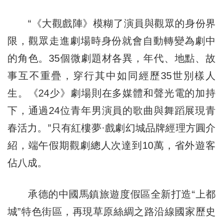
“《大觀戲陣》模糊了演員與觀眾的身份界
限，觀眾走進劇場時身份就會自動轉變為劇中
的角色。35個微劇題材各異，年代、地點、故
事互不重疊，穿行其中如同經歷35世別樣人
生。《24少》劇場則在多媒體和聲光電的加持
下，通過24位青年男演員的歌曲與舞蹈展現青
春活力。”只有紅樓夢·戲劇幻城品牌經理方圓介
紹，端午假期觀劇總人次達到10萬，省外遊客
佔八成。
承德的中國馬鎮旅遊度假區全新打造“上都
城”特色街區，再現草原絲綢之路沿線國家歷史