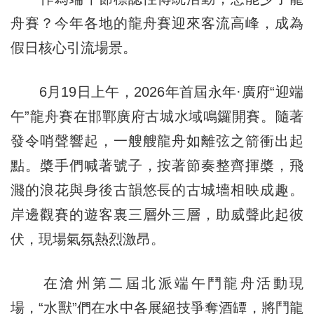
舟賽？今年各地的龍舟賽迎來客流高峰，成為
假日核心引流場景。
6月19日上午，2026年首屆永年·廣府“迎端
午”龍舟賽在邯鄲廣府古城水域鳴鑼開賽。隨著
發令哨聲響起，一艘艘龍舟如離弦之箭衝出起
點。槳手們喊著號子，按著節奏整齊揮槳，飛
濺的浪花與身後古韻悠長的古城墻相映成趣。
岸邊觀賽的遊客裏三層外三層，助威聲此起彼
伏，現場氣氛熱烈激昂。
在滄州第二屆北派端午鬥龍舟活動現
場，“水獸”們在水中各展絕技爭奪酒罈，將鬥龍