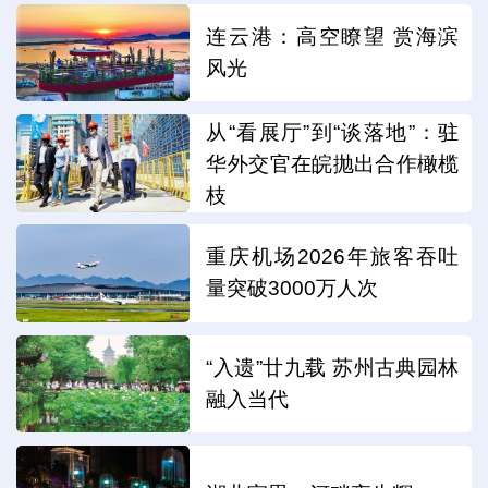
连云港：高空瞭望 赏海滨
风光
从“看展厅”到“谈落地”：驻
华外交官在皖抛出合作橄榄
枝
重庆机场2026年旅客吞吐
量突破3000万人次
“入遗”廿九载 苏州古典园林
融入当代