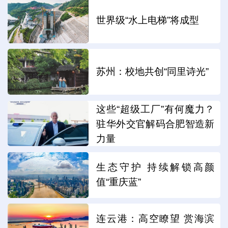
世界级“水上电梯”将成型
苏州：校地共创“同里诗光”
这些“超级工厂”有何魔力？
驻华外交官解码合肥智造新
力量
生态守护 持续解锁高颜
值“重庆蓝”
连云港：高空瞭望 赏海滨