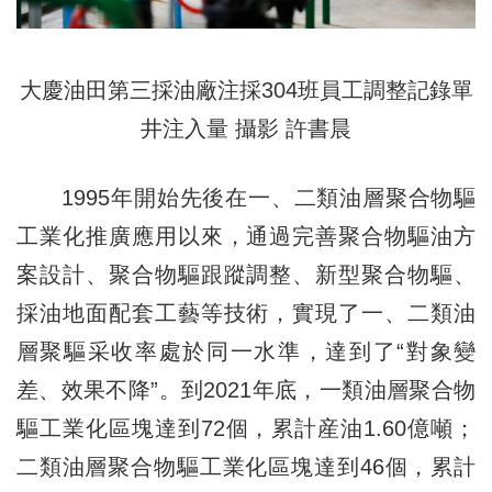
大慶油田第三採油廠注採304班員工調整記錄單
井注入量 攝影 許書晨
1995年開始先後在一、二類油層聚合物驅
工業化推廣應用以來，通過完善聚合物驅油方
案設計、聚合物驅跟蹤調整、新型聚合物驅、
採油地面配套工藝等技術，實現了一、二類油
層聚驅采收率處於同一水準，達到了“對象變
差、效果不降”。到2021年底，一類油層聚合物
驅工業化區塊達到72個，累計産油1.60億噸；
二類油層聚合物驅工業化區塊達到46個，累計