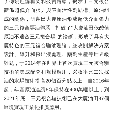
了傳統理論框架和技術路線，揭示了三元複合
體係超低介面張力與表面活性劑結構、原油組
成的關係，研製出大慶原油形成超低介面張力
的三元複合驅油體系，打破了“大慶油田低酸值
原油不適合三元複合驅”的論斷，形成了具有大
慶特色的三元複合驅油理論，並攻關解決方案
設計、舉升和採出液處理、藥劑生産等世界級
難題，于2014年在世界上首次實現三元複合驅
技術的集成配套和規模應用，采收率比二次採
油的水驅技術提高20個百分點以上。自2016年
起，年産原油連續6年保持在400萬噸以上；到
2021年底，三元複合驅技術已在大慶油田37個
區塊實現工業化推廣應用。