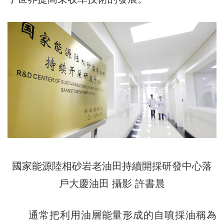
國家能源陸相砂岩老油田持續開採研發中心落
戶大慶油田 攝影 許書晨
通常把利用油層能量形成的自噴採油稱為