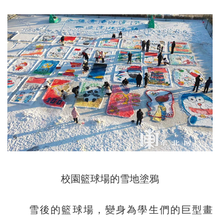
校園籃球場的雪地塗鴉
雪後的籃球場，變身為學生們的巨型畫