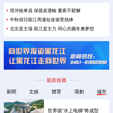
塔河檢車員 保煤炭運輸 晝夜不鬆懈
中秋假日龍江周邊短途遊受熱捧
北京是主場 龍江是主力 同心共圓冬奧夢想
最新推薦
新聞
文娛
體育
環創
城市
世界级“水上电梯”将成型