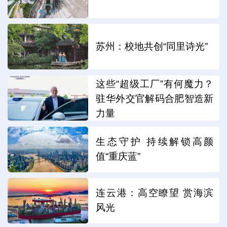
苏州：校地共创“同里诗光”
这些“超级工厂”有何魔力？
驻华外交官解码合肥智造新
力量
生态守护 持续解锁高颜
值“重庆蓝”
连云港：高空瞭望 赏海滨
风光