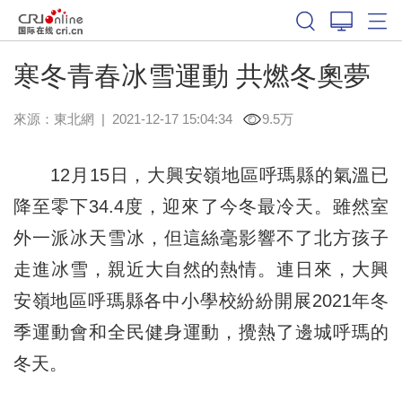
寒冬青春冰雪運動 共燃冬奧夢
來源：
東北網
|
2021-12-17 15:04:34
9.5万
12月15日，大興安嶺地區呼瑪縣的氣溫已
降至零下34.4度，迎來了今冬最冷天。雖然室
外一派冰天雪冰，但這絲毫影響不了北方孩子
走進冰雪，親近大自然的熱情。連日來，大興
安嶺地區呼瑪縣各中小學校紛紛開展2021年冬
季運動會和全民健身運動，攪熱了邊城呼瑪的
冬天。