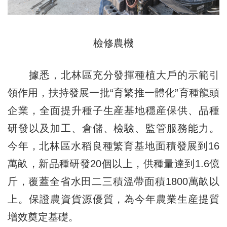
檢修農機
據悉，北林區充分發揮種植大戶的示範引
領作用，扶持發展一批“育繁推一體化”育種龍頭
企業，全面提升種子生産基地穩産保供、品種
研發以及加工、倉儲、檢驗、監管服務能力。
今年，北林區水稻良種繁育基地面積發展到16
萬畝，新品種研發20個以上，供種量達到1.6億
斤，覆蓋全省水田二三積溫帶面積1800萬畝以
上。保證農資貨源優質，為今年農業生産提質
增效奠定基礎。