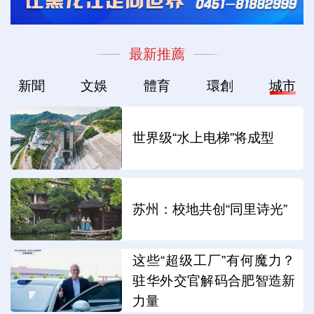
最新推薦
新聞
文娛
體育
環創
城市
世界级“水上电梯”将成型
苏州：校地共创“同里诗光”
这些“超级工厂”有何魔力？
驻华外交官解码合肥智造新
力量