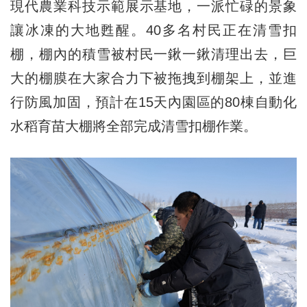
現代農業科技示範展示基地，一派忙碌的景象
讓冰凍的大地甦醒。40多名村民正在清雪扣
棚，棚內的積雪被村民一鍬一鍬清理出去，巨
大的棚膜在大家合力下被拖拽到棚架上，並進
行防風加固，預計在15天內園區的80棟自動化
水稻育苗大棚將全部完成清雪扣棚作業。