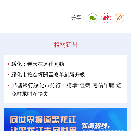
分享：
相關新聞
綏化：春天在這裡萌動
綏化市推進經開區改革創新升級
郵儲銀行綏化市分行：精準“阻截”電信詐騙 避
免群眾財産損失