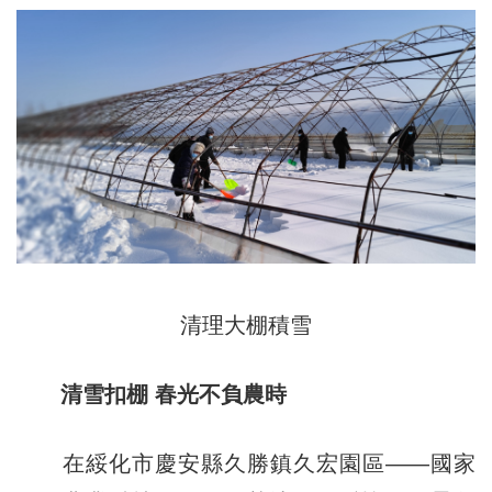
清理大棚積雪
清雪扣棚 春光不負農時
在綏化市慶安縣久勝鎮久宏園區——國家