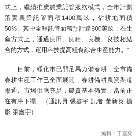
式上，繼續推廣農業託管服務模式，全市計劃
落實農業託管面積1400萬畝，佔耕地面積
50%，其中全程託管面積預計達800萬畝；在生
産方式上，通過良田、良種、良機、良技相結
合的方式，運用科技提高糧食綜合生産能力。”
目前，綏化市已開足馬力備春耕，全市備
春耕生産工作已全面展開，春耕備耕農資渠道
暢通、市場供應充足，農資基本備實，當前正
在有序下襬。（通訊員 張鑫宇 記者 董新英 攝
影 張鑫宇）
編輯：于靈爽