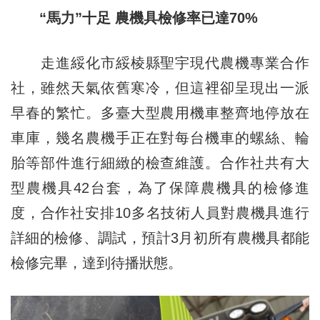
“馬力”十足 農機具檢修率已達70%
走進綏化市綏棱縣聖宇現代農機專業合作
社，雖然天氣依舊寒冷，但這裡卻呈現出一派
早春的繁忙。多臺大型農用機車整齊地停放在
車庫，幾名農機手正在對每台機車的螺絲、輪
胎等部件進行細緻的檢查維護。合作社共有大
型農機具42台套，為了保障農機具的檢修進
度，合作社安排10多名技術人員對農機具進行
詳細的檢修、調試，預計3月初所有農機具都能
檢修完畢，達到待播狀態。