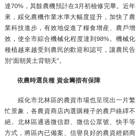
達70%，其餘農機預計在3月初檢修完畢。近年
來，綏化農機作業水準大幅度提升，加快了農
業科技進步，有效地促進了糧食增産、農戶增
效，使全市綜合機械化程度達到98%。機械化
種植越來越受到農民的歡迎和認可，讓農民告
別“面朝黃土背朝天”。
依農時選良種 資金籌措有保障
綏化市北林區的農資市場也呈現出一片繁
忙景象，各農資商店內選購種子的農戶絡繹不
絕。北林區通過微信群、微信公眾號、快手等
方式，將區內已備案、信譽良好的農資經銷商