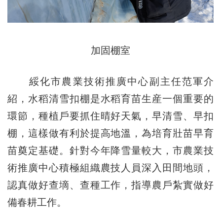
加固棚室
綏化市農業技術推廣中心副主任范軍介
紹，水稻清雪扣棚是水稻育苗生産一個重要的
環節，種植戶要抓住晴好天氣，早清雪、早扣
棚，這樣做有利於提高地溫，為培育壯苗早育
苗奠定基礎。針對今年降雪量較大，市農業技
術推廣中心積極組織農技人員深入田間地頭，
認真做好查墑、查種工作，指導農戶紮實做好
備春耕工作。