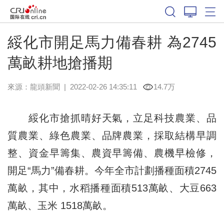
綏化市開足馬力備春耕 為2745
萬畝耕地搶播期
來源：
龍頭新聞
|
2022-02-26 14:35:11
14.7万
綏化市搶抓晴好天氣，立足科技農業、品
質農業、綠色農業、品牌農業，採取結構早調
整、資金早籌集、農資早籌備、農機早檢修，
開足“馬力”備春耕。今年全市計劃播種面積2745
萬畝，其中，水稻播種面積513萬畝、大豆663
萬畝、玉米 1518萬畝。