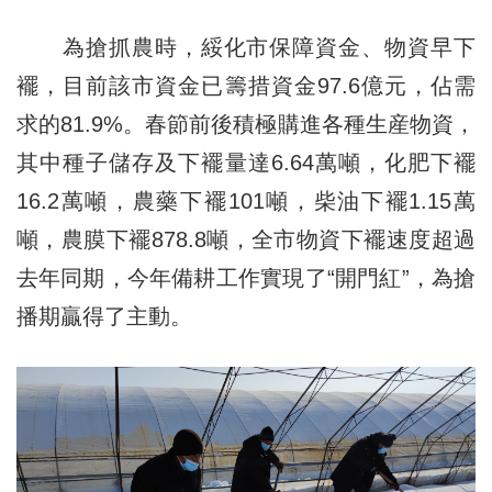
為搶抓農時，綏化市保障資金、物資早下
襬，目前該市資金已籌措資金97.6億元，佔需
求的81.9%。春節前後積極購進各種生産物資，
其中種子儲存及下襬量達6.64萬噸，化肥下襬
16.2萬噸，農藥下襬101噸，柴油下襬1.15萬
噸，農膜下襬878.8噸，全市物資下襬速度超過
去年同期，今年備耕工作實現了“開門紅”，為搶
播期贏得了主動。