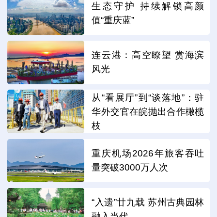
生态守护 持续解锁高颜
值“重庆蓝”
连云港：高空瞭望 赏海滨
风光
从“看展厅”到“谈落地”：驻
华外交官在皖抛出合作橄榄
枝
重庆机场2026年旅客吞吐
量突破3000万人次
“入遗”廿九载 苏州古典园林
融入当代