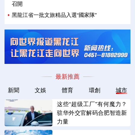
召開
黑龍江省一批文旅精品入選“國家隊”
最新推薦
新聞
文娛
體育
環創
城市
这些“超级工厂”有何魔力？
驻华外交官解码合肥智造新
力量