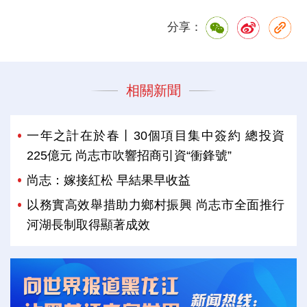
分享：
相關新聞
一年之計在於春丨30個項目集中簽約 總投資
225億元 尚志市吹響招商引資“衝鋒號”
尚志：嫁接紅松 早結果早收益
以務實高效舉措助力鄉村振興 尚志市全面推行
河湖長制取得顯著成效