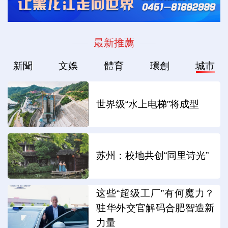
最新推薦
新聞
文娛
體育
環創
城市
世界级“水上电梯”将成型
苏州：校地共创“同里诗光”
这些“超级工厂”有何魔力？
驻华外交官解码合肥智造新
力量