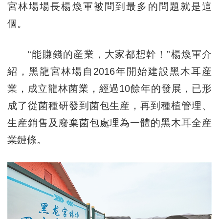
宮林場場長楊煥軍被問到最多的問題就是這
個。
“能賺錢的産業，大家都想幹！”楊煥軍介
紹，黑龍宮林場自2016年開始建設黑木耳産
業，成立龍林菌業，經過10餘年的發展，已形
成了從菌種研發到菌包生産，再到種植管理、
生産銷售及廢棄菌包處理為一體的黑木耳全産
業鏈條。