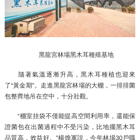
黑龍宮林場黑木耳種殖基地
隨著氣溫逐漸升高，黑木耳種植也迎來
了“黃金期”。走進黑龍宮林場的大棚，一排排菌
包整齊地吊在空中，十分壯觀。
“棚室挂袋不僅能提高空間利用率，還能保
證菌包在出菌過程中不受污染，比地擺黑木耳
品質高，效益好。”楊煥軍説，今年林場30戶職