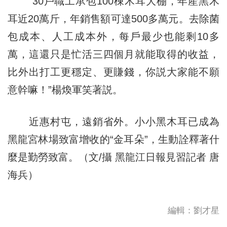
“30戶職工承包100棟木耳大棚，年産黑木
耳近20萬斤，年銷售額可達500多萬元。去除菌
包成本、人工成本外，每戶最少也能剩10多
萬，這還只是忙活三四個月就能取得的收益，
比外出打工更穩定、更賺錢，你説大家能不願
意幹嘛！”楊煥軍笑著説。
近惠村屯，遠銷省外。小小黑木耳已成為
黑龍宮林場致富增收的“金耳朵”，生動詮釋著什
麼是勤勞致富。（文/攝 黑龍江日報見習記者 唐
海兵）
編輯：劉才星