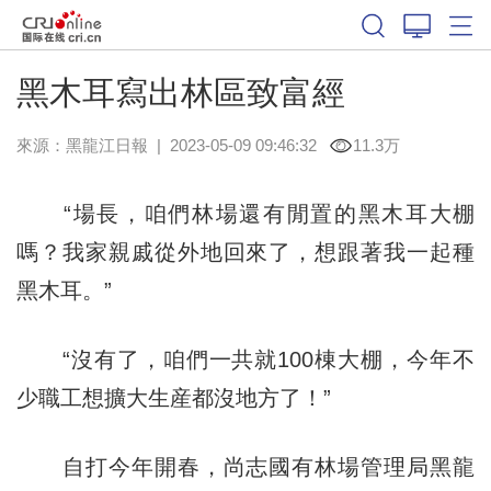
黑木耳寫出林區致富經
來源：
黑龍江日報
|
2023-05-09 09:46:32
11.3万
“場長，咱們林場還有閒置的黑木耳大棚
嗎？我家親戚從外地回來了，想跟著我一起種
黑木耳。”
“沒有了，咱們一共就100棟大棚，今年不
少職工想擴大生産都沒地方了！”
自打今年開春，尚志國有林場管理局黑龍