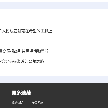
江口人民法庭耕耘在希望的田野上
農高區招商引智專場活動舉行
者協會會長張淑芳的公益之路
更多連結
網站聲明
友情連結