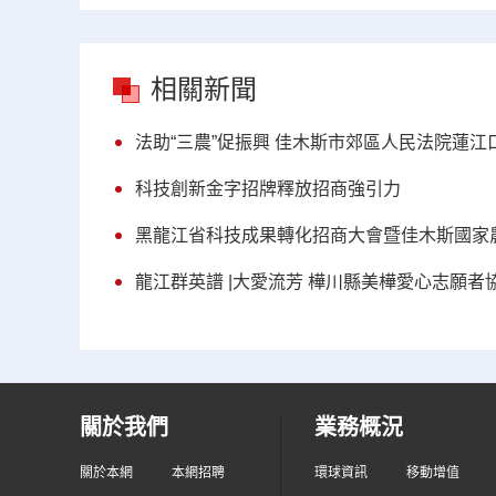
相關新聞
法助“三農”促振興 佳木斯市郊區人民法院蓮
科技創新金字招牌釋放招商強引力
黑龍江省科技成果轉化招商大會暨佳木斯國家
龍江群英譜 |大愛流芳 樺川縣美樺愛心志願
關於我們
業務概況
關於本網
本網招聘
環球資訊
移動增值