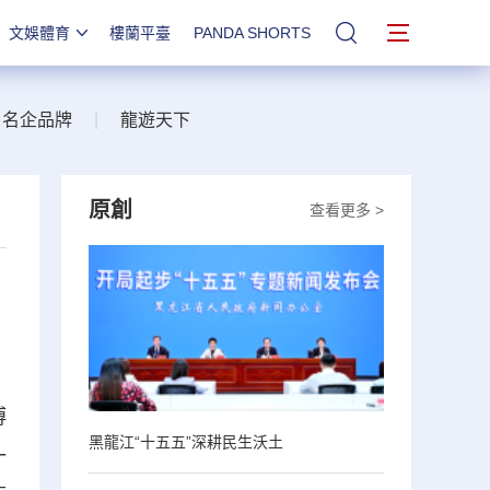
文娛體育
樓蘭平臺
PANDA SHORTS
站內搜索
名企品牌
|
龍遊天下
原創
查看更多 >
博
黑龍江“十五五”深耕民生沃土
一