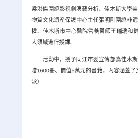
梁洪傑圍繞影視劇演藝分析、佳木斯大學美
物質文化遺産保護中心主任張明剛圍繞非遺
權、佳木斯市中心醫院營養醫師王瑞瑞和健
大領域進行授課。
活動中，授予同江市委宣傳部為佳木斯首
贈1600冊、價值5萬元的書籍，內容涵蓋
泳）