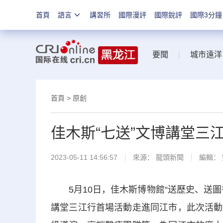
首頁
語言
講習所
國際漫評
國際銳評
國際3分鐘
要聞
|
城市遠洋
首頁
>
原創
佳木斯“七送”文博講堂三
2023-05-11 14:56:57
來源：
龍頭新聞
編輯：
5月10日，佳木斯博物館“送歷史、送圖
講堂三江行首場活動走進同江市，此次活動