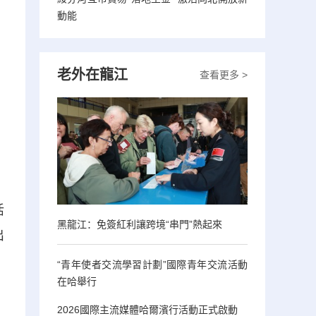
動能
老外在龍江
查看更多 >
、
活
黑龍江：免簽紅利讓跨境“串門”熱起來
出
“青年使者交流學習計劃”國際青年交流活動
在哈舉行
2026國際主流媒體哈爾濱行活動正式啟動