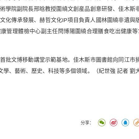
術學院副院長邢晗教授圍繞文創産品創意研發、佳木斯
文化傳承發展、赫哲文化IP項目負責人國林圍繞非遺與
康管理體檢中心副主任閆博陽圍繞合理膳食吃出健康等
批文博移動講堂示範基地。佳木斯市圖書館向同江市
了文學、藝術、歷史、科技等多個領域。（紀世強 記者 劉
分享：