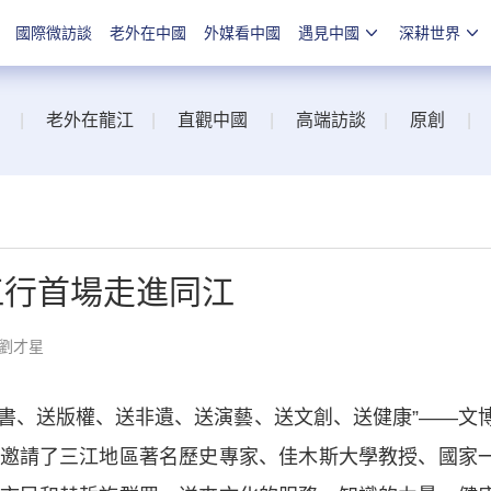
國際微訪談
老外在中國
外媒看中國
遇見中國
深耕世界
|
老外在龍江
|
直觀中國
|
高端訪談
|
原創
|
江行首場走進同江
 劉才星
書、送版權、送非遺、送演藝、送文創、送健康”——文
邀請了三江地區著名歷史專家、佳木斯大學教授、國家