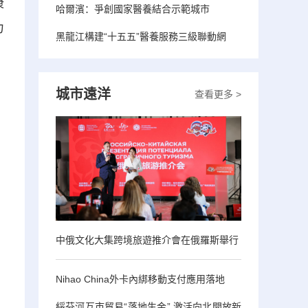
康
哈爾濱：爭創國家醫養結合示範城市
力
黑龍江構建“十五五”醫養服務三級聯動網
城市遠洋
查看更多 >
中俄文化大集跨境旅遊推介會在俄羅斯舉行
Nihao China外卡內綁移動支付應用落地
綏芬河互市貿易“落地生金” 激活向北開放新