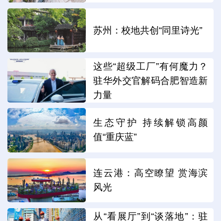
苏州：校地共创“同里诗光”
这些“超级工厂”有何魔力？
驻华外交官解码合肥智造新
力量
生态守护 持续解锁高颜
值“重庆蓝”
连云港：高空瞭望 赏海滨
风光
从“看展厅”到“谈落地”：驻