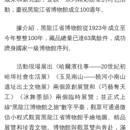
動，慶祝黑龍江省博物館成立100週年。
據介紹，黑龍江省博物館從1923年成立至
今年整整100年，藏品總量已達63萬餘件，成功
躋身國家一級博物館序列。
活動現場展出《哈爾濱往事——20世紀初
哈埠社會生活展》《玉見南山——饒河小南山
遺址出土文物展》兩個原創展覽和《巧藝奪天
工》《冰舞墨韻》兩個臨時展覽；並正式上
線“黑龍江博物館之旅”數字平臺，觀眾可通過微
信小程式觀賞黑龍江省博物館手繪地圖、精品
展覽和珍貴文物。博物館與觀眾雙向奔赴，滿