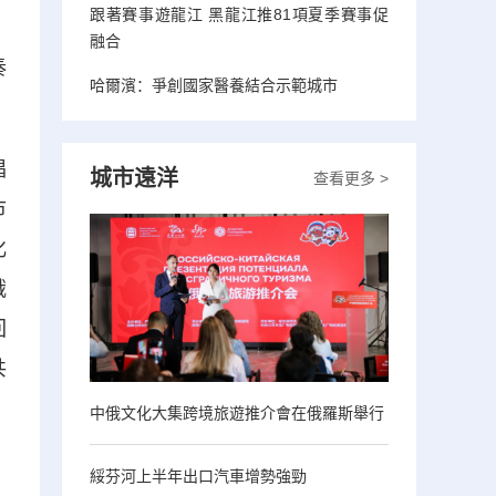
跟著賽事遊龍江 黑龍江推81項夏季賽事促
融合
奏
哈爾濱：爭創國家醫養結合示範城市
唱
城市遠洋
查看更多 >
市
化
俄
回
共
中俄文化大集跨境旅遊推介會在俄羅斯舉行
綏芬河上半年出口汽車增勢強勁