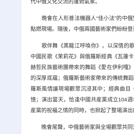
代中俄文化交流的蓬勃氣象。
晚會在人形普法機器人“佳小法”的中俄
點燃現場。隨後，中俄兩國藝術家們紛紛登
歌伴舞《黑龍江呼喚你》，以深情的歌聲
中國民歌《茉莉花》與俄羅斯經典《瓦蓮卡
赫哲民族藝術團帶來的舞蹈《愛在伊利嘎》
的深厚底蘊；俄羅斯藝術家帶來的傳統舞蹈
羅斯風情讓現場觀眾沉浸其中；經典曲目
憶；演出當天，恰逢中國共産黨成立104
産黨的祝福之情的同時，也掀起了整場演出
晚會尾聲，中俄藝術家與全場觀眾共同沉