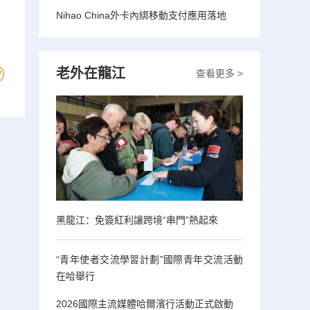
Nihao China外卡內綁移動支付應用落地
老外在龍江
查看更多 >
黑龍江：免簽紅利讓跨境“串門”熱起來
“青年使者交流學習計劃”國際青年交流活動
在哈舉行
2026國際主流媒體哈爾濱行活動正式啟動