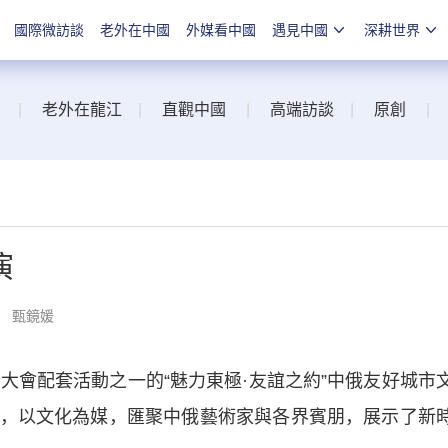
國際微訪談
老外在中國
外媒看中國
遇見中國
深耕世界
|
老外在龍江
|
直觀中國
|
高端訪談
|
原創
|
演
： 甄鏡媛
會配套活動之一的“魅力東極·友誼之約”中俄友好城市
，以文化為媒，匯聚中俄藝術家與各界賓朋，展示了新