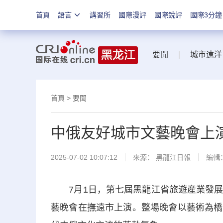
首頁
語言
講習所
國際漫評
國際銳評
國際3分鐘
要聞
|
城市遠洋
首頁
>
要聞
中俄友好城市文藝晚會上
2025-07-02 10:07:12
來源：
黑龍江日報
編輯
7月1日，第七屆黑龍江省旅遊産業發展大
藝晚會在撫遠市上演。整場晚會以藝術為橋