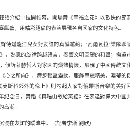
雙語介紹中拉開帷幕。開場舞《幸福之花》以歡快的節
臺獻藝，用精彩絕倫的表演展現各自國家的文化特色。
傳遞龍江兒女對友誼的真誠邀約；“瓦爾瓦拉”樂隊聯
》，熟悉的旋律跨越語言，奏響文明互鑒的和聲；撫遠
，傾訴著赫哲人對家園的熾熱情懷，展現了中國傳統文
《心之所向》，舞步輕盈靈動，服飾華麗精美，濃郁的
《莫斯科郊外的晚上》則勾起大家對俄羅斯音樂的美好
週年紀念日，舞蹈《再唱山歌給黨聽》在表達對偉大中國
的高潮。
浸在友誼的暖流中。（記者李淅 劉欣）