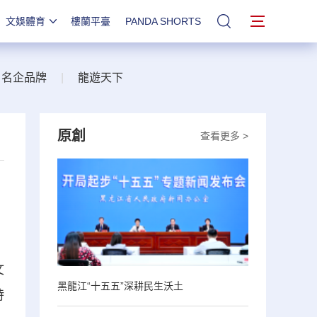
文娛體育
樓蘭平臺
PANDA SHORTS
站內搜索
名企品牌
|
龍遊天下
原創
查看更多 >
文
黑龍江“十五五”深耕民生沃土
時