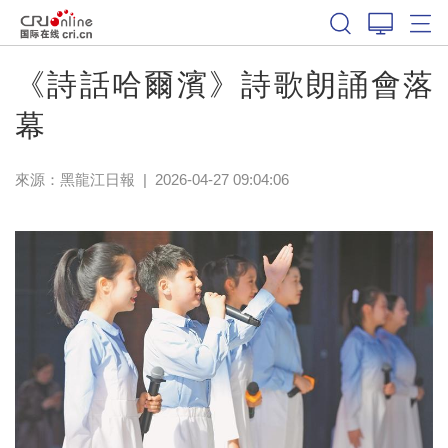
《詩話哈爾濱》詩歌朗誦會落
幕
來源：
黑龍江日報
|
2026-04-27 09:04:06