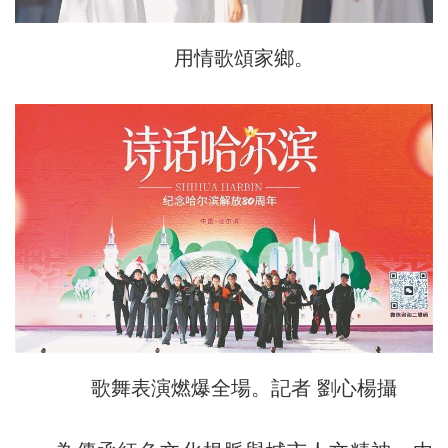
用情歌頌家鄉。
歌舞表演燃爆全場。記者 劉心楊攝