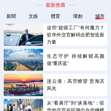
最新推薦
新聞
文娛
體育
環創
城市
这些“超级工厂”有何魔力？
驻华外交官解码合肥智造新
力量
生态守护 持续解锁高颜
值“重庆蓝”
连云港：高空瞭望 赏海滨
风光
从“看展厅”到“谈落地”：驻
华外交官在皖抛出合作橄榄