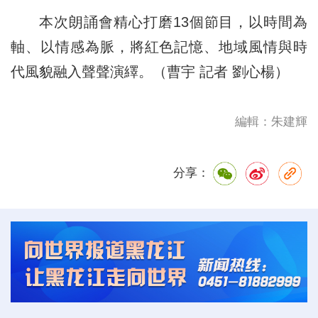
本次朗誦會精心打磨13個節目，以時間為
軸、以情感為脈，將紅色記憶、地域風情與時
代風貌融入聲聲演繹。（曹宇 記者 劉心楊）
編輯：朱建輝
分享：