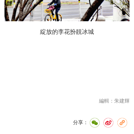
綻放的李花扮靚冰城
編輯：朱建輝
分享：