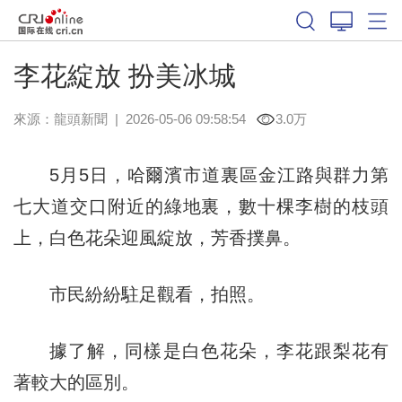
李花綻放 扮美冰城
來源：
龍頭新聞
|
2026-05-06 09:58:54
3.0万
5月5日，哈爾濱市道裏區金江路與群力第
七大道交口附近的綠地裏，數十棵李樹的枝頭
上，白色花朵迎風綻放，芳香撲鼻。
市民紛紛駐足觀看，拍照。
據了解，同樣是白色花朵，李花跟梨花有
著較大的區別。