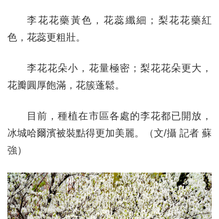
李花花藥黃色，花蕊纖細；梨花花藥紅
色，花蕊更粗壯。
李花花朵小，花量極密；梨花花朵更大，
花瓣圓厚飽滿，花簇蓬鬆。
目前，種植在市區各處的李花都已開放，
冰城哈爾濱被裝點得更加美麗。（文/攝 記者 蘇
強）