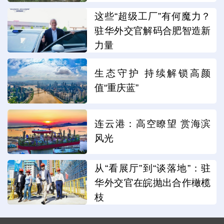
这些“超级工厂”有何魔力？
驻华外交官解码合肥智造新
力量
生态守护 持续解锁高颜
值“重庆蓝”
连云港：高空瞭望 赏海滨
风光
从“看展厅”到“谈落地”：驻
华外交官在皖抛出合作橄榄
枝