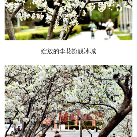
綻放的李花扮靚冰城