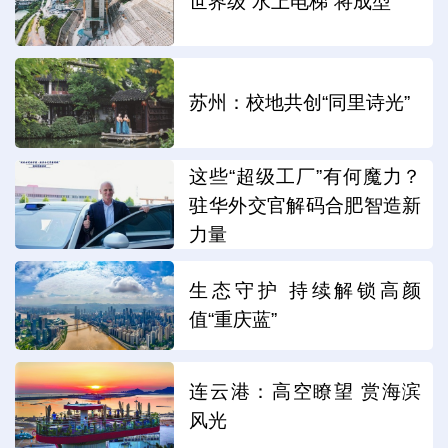
世界级“水上电梯”将成型
苏州：校地共创“同里诗光”
这些“超级工厂”有何魔力？
驻华外交官解码合肥智造新
力量
生态守护 持续解锁高颜
值“重庆蓝”
连云港：高空瞭望 赏海滨
风光