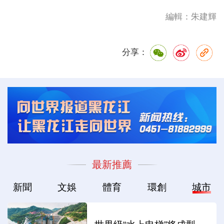
編輯：朱建輝
分享：
最新推薦
新聞
文娛
體育
環創
城市