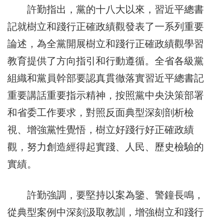
許勤指出，黨的十八大以來，習近平總書
記就樹立和踐行正確政績觀發表了一系列重要
論述，為全黨開展樹立和踐行正確政績觀學習
教育提供了方向指引和行動遵循。全省各級黨
組織和黨員幹部要認真貫徹落實習近平總書記
重要講話重要指示精神，按照黨中央決策部署
和省委工作要求，對照反面典型深刻剖析檢
視、增強黨性覺悟，樹立好踐行好正確政績
觀，努力創造經得起實踐、人民、歷史檢驗的
實績。
許勤強調，要堅持以案為鑒、警鐘長鳴，
從典型案例中深刻汲取教訓，增強樹立和踐行