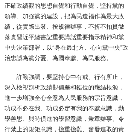
正確政績觀的思想自覺和行動自覺，堅持黨的
領導、加強黨的建設，把為民造福作為最大政
績，從實際出發、按規律辦事，不折不扣貫徹
落實習近平總書記重要講話重要指示精神和黨
中央決策部署，以“身在最北方、心向黨中央”政
治忠誠為黨分憂、為國奉獻、為民服務。
許勤強調，要堅持心中有戒、行有所止，
深入檢視剖析政績觀偏差和錯位的癥結根源，
進一步增強全心全意為人民服務的宗旨意識，
功成不必在我、功成必定有我的奉獻意識，勤
學善思、與時俱進的學習意識，秉章辦事、令
行禁止的規矩意識，擔重擔難、奮發進取的責