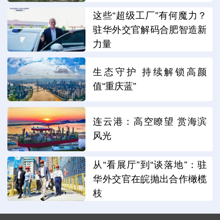
这些“超级工厂”有何魔力？
驻华外交官解码合肥智造新
力量
生态守护 持续解锁高颜
值“重庆蓝”
连云港：高空瞭望 赏海滨
风光
从“看展厅”到“谈落地”：驻
华外交官在皖抛出合作橄榄
枝