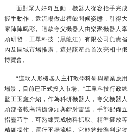
面對眾人好奇互動，機器人從容抬手完成
握手動作，還流暢做出禮貌問候姿態，引得大
家陣陣喝彩。這款夸父機器人由樂聚機器人牽
頭研發，工單科技（黑龍江）有限公司負責省
內及區域市場推廣，這是該産品首次亮相中俄
博覽會。
“這款人形機器人主打教學科研與産業應用
場景，目前已正式投入市場。”工單科技行政總
監王玉鑫介紹，作為科研機器人，夸父機器人
頭部搭載高清攝像頭與鐳射雷達，手部配備五
指靈巧手，可熟練完成物料抓取、精準擺放等
精細操作，運行平穩流暢。它能夠精準判定物