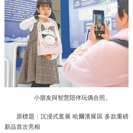
小朋友與智慧陪伴玩偶合照。
原標題：沉浸式逛展 哈爾濱展區 多款重磅
新品首次亮相