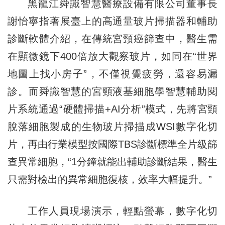
黑龍江舜識智慧醫療設備有限公司董事長
謝怡寧指著展臺上的高通量玻片掃描器和輔助
診斷軟體介紹，在傳統宮頸癌篩查中，醫生需
在顯微鏡下400倍放大觀察玻片，如同在“世界
地圖上找小房子”，不僅視覺疲勞，還容易漏
診。而舜識智慧的宮頸液基細胞學智慧輔助閱
片系統通過“硬體掃描+AI分析”模式，先將宮頸
脫落細胞製成的生物玻片掃描成WSI數字化切
片，再由行業模型按國際TBS診斷標準全片級篩
查異常細胞，“1分鐘就能出輔助診斷結果，醫生
只需對檢出的異常細胞復核，效率大幅提升。”
工作人員現場演示，輕點螢幕，數字化切