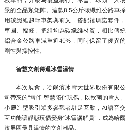
板單品，升級為覆蓋騎行、冰雪、球類三大場
景的全品類矩陣。這款8.5公斤碳纖維公路車採
用碳纖維超輕車架與前叉，搭配禧瑪諾套件，
車圈、輻條、把組均為碳纖維材質，相比傳統
鋁合金公路車減重近40%，同時保留了優異的
剛性與操控性。
智慧文創傳遞冰雪溫情
本次展會，哈爾濱冰雪大世界股份有限公
司帶來的“雪伴”智慧陪伴玩偶，以軟萌的雪人、
小鹿造型吸引眾多參觀者駐足互動，AI語音交
互功能讓靜態玩偶變身“冰雪講解員”，成為哈爾
濱展區最具溫情的文創潮品。