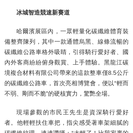
冰城智造競速新賽道
哈爾濱展區內，一眾輕量化碳纖維體育裝
備整齊陳列，其中一款通體烏黑、線條流暢的
碳纖維公路車格外吸睛，引得騎行愛好者、國
內外客商紛紛俯身觀賞、上手體驗。黑龍江碳
境複合材料有限公司帶來的這款整車僅8.5公斤
的碳纖維公路車，首次亮相博覽會，便以“輕而
不弱、剛而不脆”的硬核實力，驚艷全場。
現場參觀的市民王先生是資深騎行愛好
者。他輕輕扶住車把，指尖感受著車架細膩的