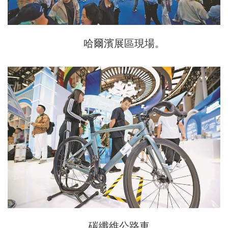
哈爾濱展區現場。
碳纖維公路車。