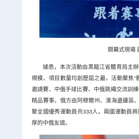
開幕式現場
據悉，本次活動由黑龍江省體育局主辦
規模、項目數量均創歷屆之最。活動聚焦“
邀請賽、中俄手球比賽、中俄跳繩交流訓練
精品賽事，俄方由阿穆爾州、濱海邊疆區、
聚全國優秀運動員共333人。兩國運動員
厚的中俄友誼。