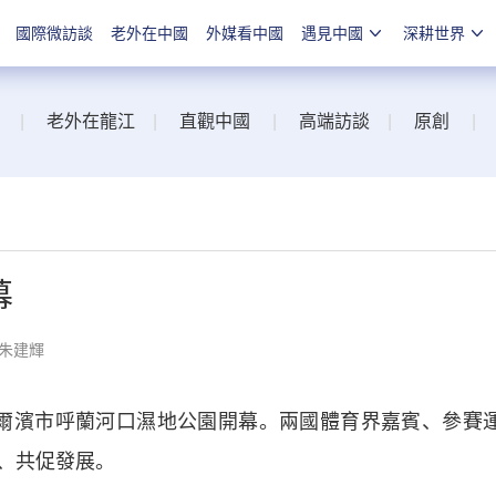
國際微訪談
老外在中國
外媒看中國
遇見中國
深耕世界
|
老外在龍江
|
直觀中國
|
高端訪談
|
原創
|
幕
 朱建輝
”在哈爾濱市呼蘭河口濕地公園開幕。兩國體育界嘉賓、參賽
、共促發展。