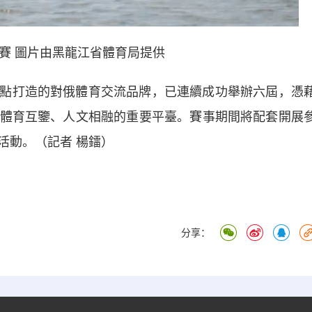
請賽
圖片由黑龍江省體育局提供
點打造的對俄體育交流品牌，已連續成功舉辦六屆，憑
體育互鑒、人文相融的重要平臺。賽事期間將配套開展
活動。
（記者 楊鐳）
分享：