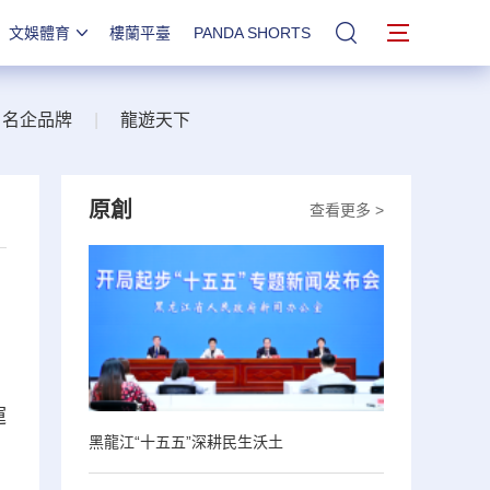
文娛體育
樓蘭平臺
PANDA SHORTS
站內搜索
名企品牌
|
龍遊天下
原創
查看更多 >
運
黑龍江“十五五”深耕民生沃土