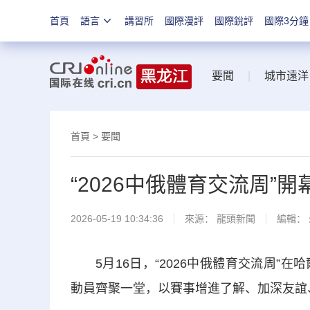
首頁
語言
講習所
國際漫評
國際銳評
國際3分鐘
要聞
|
城市遠洋
首頁
>
要聞
“2026中俄體育交流周”開
2026-05-19 10:34:36
來源：
龍頭新聞
編輯：
5月16日，“2026中俄體育交流周
動員齊聚一堂，以賽事增進了解、加深友誼