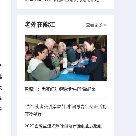
老外在龍江
查看更多 >
事
艇
大
黑龍江：免簽紅利讓跨境“串門”熱起來
匯
“青年使者交流學習計劃”國際青年交流活動
深
在哈舉行
2026國際主流媒體哈爾濱行活動正式啟動