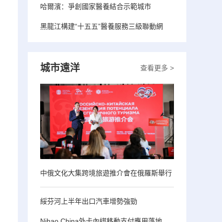
哈爾濱：爭創國家醫養結合示範城市
黑龍江構建“十五五”醫養服務三級聯動網
城市遠洋
查看更多 >
中俄文化大集跨境旅遊推介會在俄羅斯舉行
綏芬河上半年出口汽車增勢強勁
Nihao China外卡內綁移動支付應用落地