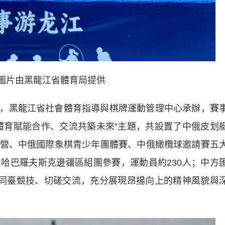
圖片由黑龍江省體育局提供
，黑龍江省社會體育指導與棋牌運動管理中心承辦，賽
體育賦能合作、交流共築未來”主題，共設置了中俄皮划
營、中俄國際象棋青少年團體賽、中俄橄欖球邀請賽五
哈巴羅夫斯克邊疆區組團參賽，運動員約230人；中方
將同臺競技、切磋交流，充分展現昂揚向上的精神風貌與