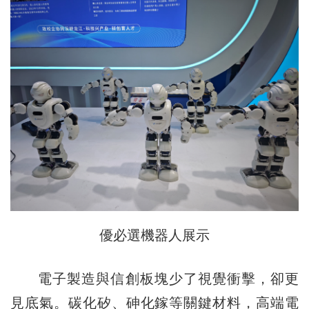
優必選機器人展示
電子製造與信創板塊少了視覺衝擊，卻更
見底氣。碳化矽、砷化鎵等關鍵材料，高端電