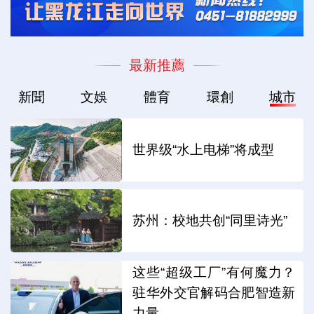
最新推薦
新聞
文娛
體育
環創
城市
世界级“水上电梯”将成型
苏州：校地共创“同里诗光”
这些“超级工厂”有何魔力？
驻华外交官解码合肥智造新
力量