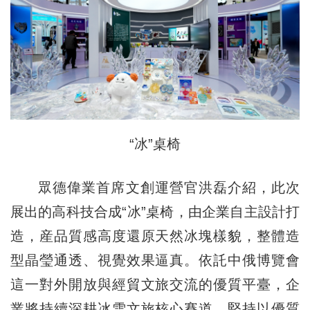
“冰”桌椅
眾德偉業首席文創運營官洪磊介紹，此次
展出的高科技合成“冰”桌椅，由企業自主設計打
造，産品質感高度還原天然冰塊樣貌，整體造
型晶瑩通透、視覺效果逼真。依託中俄博覽會
這一對外開放與經貿文旅交流的優質平臺，企
業將持續深耕冰雪文旅核心賽道，堅持以優質