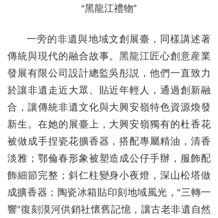
“黑龍江禮物”
一旁的非遺與地域文創展臺，同樣講述著
傳統與現代的融合故事。黑龍江匠心創意産業
發展有限公司設計總監吳彤説，他們一直致力
於讓非遺走近大眾、貼近年輕人，通過創新融
合，讓傳統非遺文化與大興安嶺特色資源煥發
新生。在她的展臺上，大興安嶺獨有的杜香花
被做成手捏瓷花擴香器，搭配專屬精油，清香
淡雅；鄂倫春形象被塑造成公仔手辦，服飾配
飾細節完整；斜仁柱變身小夜燈，深山松塔做
成擴香器；陶瓷冰箱貼印刻地域風光，“三轉一
響”復刻漠河供銷社懷舊記憶，讓古老非遺自然