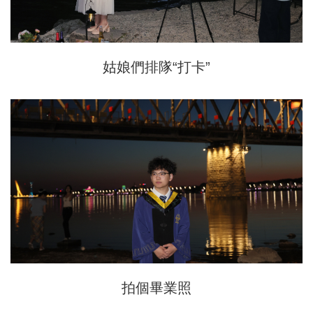
姑娘們排隊“打卡”
拍個畢業照