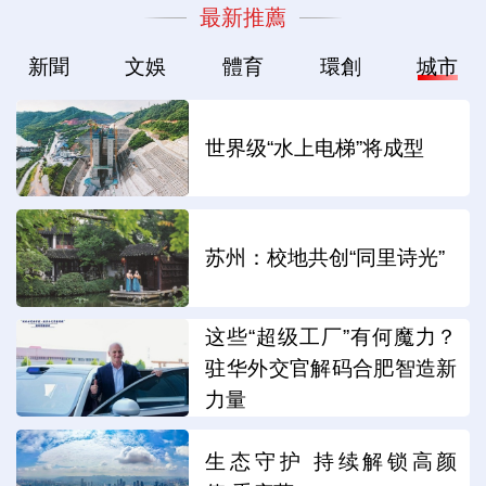
最新推薦
新聞
文娛
體育
環創
城市
世界级“水上电梯”将成型
苏州：校地共创“同里诗光”
这些“超级工厂”有何魔力？
驻华外交官解码合肥智造新
力量
生态守护 持续解锁高颜