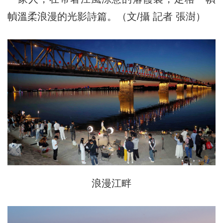
幀溫柔浪漫的光影詩篇。（文/攝 記者 張澍）
浪漫江畔