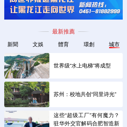
最新推薦
新聞
文娛
體育
環創
城市
世界级“水上电梯”将成型
苏州：校地共创“同里诗光”
这些“超级工厂”有何魔力？
驻华外交官解码合肥智造新