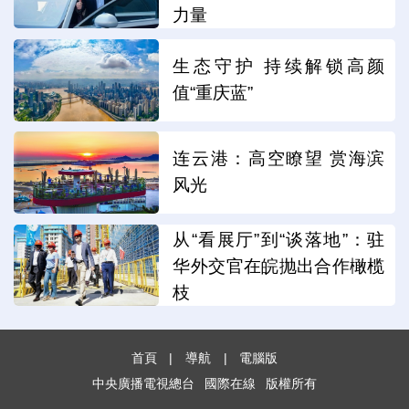
力量
生态守护 持续解锁高颜
值“重庆蓝”
连云港：高空瞭望 赏海滨
风光
从“看展厅”到“谈落地”：驻
华外交官在皖抛出合作橄榄
枝
首頁
|
導航
|
電腦版
中央廣播電視總台
國際在線
版權所有