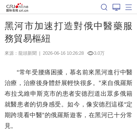
黑河市加速打造對俄中醫藥服
務貿易樞紐
來源：
龍頭新聞
|
2026-06-16 10:26:28
3.0万
“常年受腰痛困擾，慕名前來黑河進行中醫
治療，治療後身體舒展輕快很多。”來自俄羅斯
布拉戈維申斯克市的患者安德烈道出眾多俄籍
就醫患者的切身感受。如今，像安德烈這樣“定
期跨境看中醫”的俄羅斯遊客，在黑河已十分常
見。