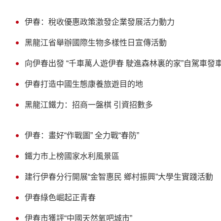
伊春：稅收優惠政策激發企業發展活力動力
黑龍江省舉辦國際生物多樣性日宣傳活動
向伊春出發 “千車萬人遊伊春 駛進森林裏的家”自駕車發
伊春打造中國生態康養旅遊目的地
黑龍江鐵力：招商一盤棋 引資招數多
伊春：畫好“作戰圖” 全力戰“春防”
鐵力市上榜國家水利風景區
建行伊春分行開展“金智惠民 鄉村振興”大學生實踐活動
伊春綠色崛起正青春
伊春市獲評“中國天然氧吧城市”