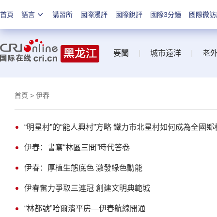
首頁
語言
講習所
國際漫評
國際銳評
國際3分鐘
國際微訪
要聞
|
城市遠洋
|
老
首頁
> 伊春
“明星村”的“能人興村”方略 鐵力市北星村如何成為全國
伊春：書寫“林區三問”時代答卷
伊春：厚植生態底色 激發綠色動能
伊春奮力爭取三連冠 創建文明典範城
“林都號”哈爾濱平房—伊春航線開通