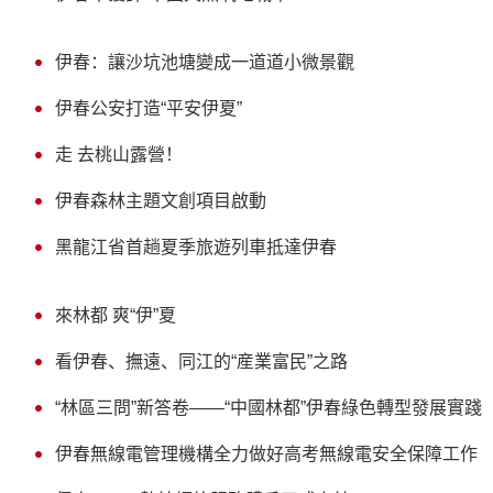
伊春：讓沙坑池塘變成一道道小微景觀
伊春公安打造“平安伊夏”
走 去桃山露營！
伊春森林主題文創項目啟動
黑龍江省首趟夏季旅遊列車抵達伊春
來林都 爽“伊”夏
看伊春、撫遠、同江的“産業富民”之路
“林區三問”新答卷——“中國林都”伊春綠色轉型發展實踐
伊春無線電管理機構全力做好高考無線電安全保障工作