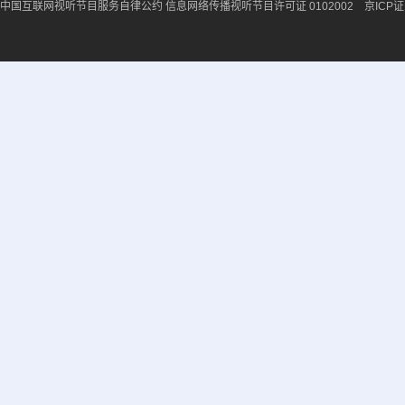
中国互联网视听节目服务自律公约
信息网络传播视听节目许可证 0102002 京ICP证