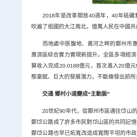
2018年是改革開放40週年，40年砥
吹遍了祖國的大江南北，億萬人民在中國共
而地處中原腹地、黃河之畔的鄭州市惠濟
惠濟區綜合實力實現新提升，全區多項經濟
算收入完成20.0188億元，首次進入2
態稟賦、巨大的發展潛力，不斷煥發出前所
交通 鄉村小道變成“主動脈”
20世紀90年代，從鄭州市區通往邙山的
鄭邙公路成了許多市民對邙山區的共同記憶
鄭邙公路也早已拓寬改造成寬闊平坦的市政