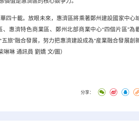
生態價值是惠濟區的核心競爭力。
華四十載。放眼未來，惠濟區將乘著鄭州建設國家中心
、惠濟特色商業區、鄭州北部商業中心“四個片區”為
“五旅”融合發展，努力把惠濟建設成為“産業融合發展創
琳琳 通訊員 劉嬌 文/圖）
分享：