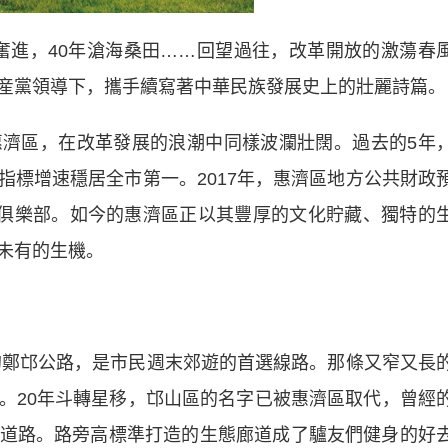
礪奮進，40年滄海桑田……回望過往，改革開放的激蕩春
産黨領導下，攜手續寫著中華民族發展史上的壯麗詩篇。
區，在改革發展的浪潮中同樣波瀾壯闊。過去的5年
指標增速穩居全市第一。2017年，惠濟區地方公共財政
0億元俱樂部。如今的惠濟區正以其豐厚的文化貯藏、獨特的
未有的生機。
鄭邙公路，是市民週末郊遊的首選線路。那條又窄又長
。20年斗轉星移，邙山區的名字已被惠濟區取代，曾經
道路。路旁高標準打造的生態廊道成了驢友們健身的好