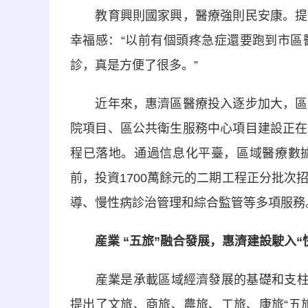
教育興則國家興，醫療強則民安康。提起
幸福感：“以前有個頭疼急症還要跑到市區
診，真是方便了很多。”
近年來，惠濟區醫療投入逐步加大，區人
院項目、區公共衛生服務中心項目建設正在
程已落地。通過信息化平臺，區域醫療數
前，投資1700萬餘元的二期工程正分批次
導、慢性病診治管理和綜合監管等多項服務
産業 “五旅”融合發展，惠濟建設駛入“
産業是承載區域經濟發展的基礎和支柱。
提出了文旅、商旅、農旅、工旅、康旅“五