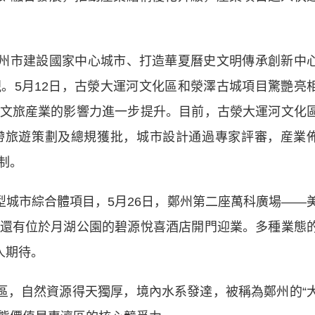
州市建設國家中心城市、打造華夏曆史文明傳承創新中
。5月12日，古滎大運河文化區和滎澤古城項目驚艷亮
文旅産業的影響力進一步提升。目前，古滎大運河文化
帶旅遊策劃及總規獲批，城市設計通過專家評審，産業
制。
城市綜合體項目，5月26日，鄭州第二座萬科廣場——
還有位於月湖公園的碧源悅喜酒店開門迎業。多種業態
人期待。
，自然資源得天獨厚，境內水系發達，被稱為鄭州的“