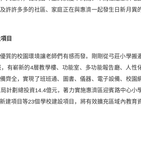
及許許多多的社區、家庭正在與惠濟一起發生日新月異
設項目
質的校園環境讓老師們有感而發。剛剛從弓莊小學搬
班，有嶄新的4層教學樓、功能室、多功能報告廳、人性
備齊全，實現了班班通、圖書、儀器、電子設備、校園
育局計劃總投資14.4億元，著力實施惠濟區迎賓路中心小
新建項目等23個學校建設項目，將有效擴充區域內教育