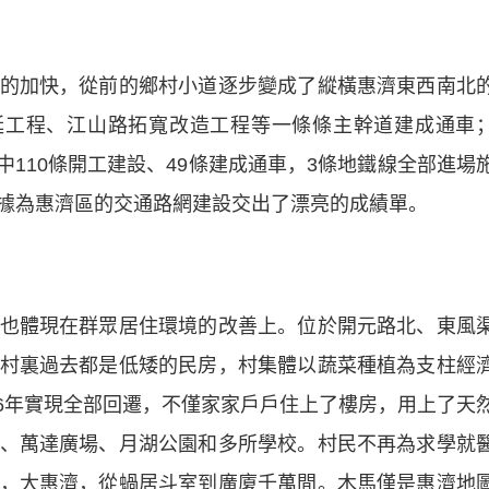
加快，從前的鄉村小道逐步變成了縱橫惠濟東西南北
延工程、江山路拓寬改造工程等一條條主幹道建成通車
路中110條開工建設、49條建成通車，3條地鐵線全部進場
據為惠濟區的交通路網建設交出了漂亮的成績單。
體現在群眾居住環境的改善上。位於開元路北、東風
村裏過去都是低矮的民房，村集體以蔬菜種植為支柱經
016年實現全部回遷，不僅家家戶戶住上了樓房，用上了天
、萬達廣場、月湖公園和多所學校。村民不再為求學就
，大惠濟，從蝸居斗室到廣廈千萬間。木馬僅是惠濟地