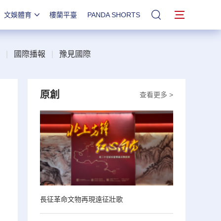
文娛體育
樓蘭平臺
PANDA SHORTS
站內搜索
|
國際播報
|
豫見國際
原創
查看更多 >
長征革命文物再現遠征壯歌