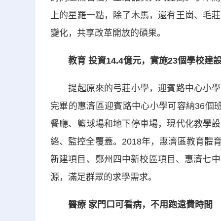
上的星羅一點，除了木馬，還有王崗、毛莊
變化，共享改革開放的碩果。
教育 投資14.4億元，實施23個學校建
提起原來的弓莊小學，迎賓路中心小學優
完畢的惠濟區迎賓路中心小學可容納36個
餐廳、籃球場和地下停車場，現代化教學設
絡、監控全覆蓋。2018年，惠濟區教育體
新建項目、鄭州四中新校區項目、惠濟七中
源，滿足群眾的求學需求。
醫療 家門口可看病，不用跑遠費時間