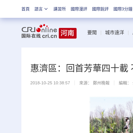
首頁
語言
講習所
國際漫評
國際銳評
國際3分鐘
要聞
|
城市遠洋
|
惠濟區：回首芳華四十載
2018-10-25 10:38:57
來源：
鄭州晚報
編輯：