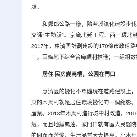
處。
和鄭邙公路一樣，隨著城鎮化建設步伐的
交通“主動脈”。京廣北延工程、西三環北
2017年，惠濟區計劃建設的170條市政道
工，兩條地下綜合管廊順利推進；一組組數
居住 民房變高樓，公園在門口
惠濟區的變化不單體現在道路建設上，也
東的木馬村就是居住環境變化的一個縮影。
産業。2013年木馬村進行城中村改造，2
氣，而且地鐵暢達，家門口就有區人民醫院
的問題而苦惱，生活品質大大提高。小木馬