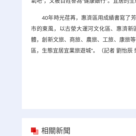
氧吧”，又被百姓譽為“健康銀行”。宜居的
40年時光荏苒，惠濟區用成績書寫了芳
市的東風，以古滎大運河文化區、惠濟新區
體，創新文旅、商旅、農旅、工旅、康旅等
區，生態宜居宜業旅遊城”。（記者 劉怡辰 柴
相關新聞