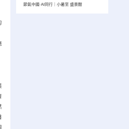
節氣中國·AI同行｜小暑至 盛景酣
的
；
施
渠
濟
然
醫
圖