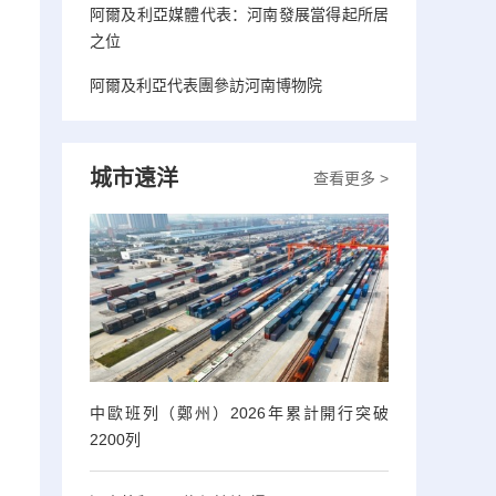
阿爾及利亞媒體代表：河南發展當得起所居
之位
阿爾及利亞代表團參訪河南博物院
城市遠洋
查看更多 >
中歐班列（鄭州）2026年累計開行突破
2200列