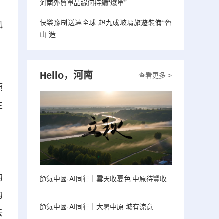
河南外貿單品緣何持續“爆單”
快樂豫制送達全球 超九成玻璃旅遊裝備“魯
風
山”造
，
Hello，河南
查看更多 >
預
生
的
節氣中國·AI同行｜雲天收夏色 中原待豐收
的
節氣中國·AI同行｜大暑中原 城有涼意
去