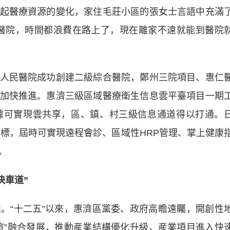
醫療資源的變化，家住毛莊小區的張女士言語中充滿
醫院，時間都浪費在路上了，現在離家不遠就能到醫院
民醫院成功創建二級綜合醫院，鄭州三院項目、惠仁
加快推進。惠濟三級區域醫療衛生信息雲平臺項目一期
據可實現雲共享，區、鎮、村三級信息通道得以打通。
招標，屆時可實現遠程會診、區域性HRP管理、掌上健康
。
快車道”
“十二五”以來，惠濟區黨委、政府高瞻遠矚，開創性
旅”融合發展，推動産業結構優化升級，産業項目進入快