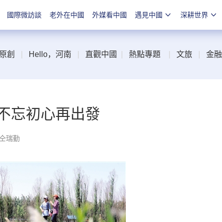
國際微訪談
老外在中國
外媒看中國
遇見中國
深耕世界
原創
|
Hello，河南
|
直觀中國
|
熱點專題
|
文旅
|
金融
 不忘初心再出發
 仝瑞勤