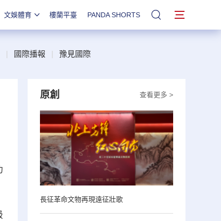
文娛體育
樓蘭平臺
PANDA SHORTS
站內搜索
|
國際播報
|
豫見國際
原創
查看更多 >
功
長征革命文物再現遠征壯歌
級