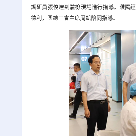
調研員張俊達到體檢現場進行指導。濮陽經
德利，區總工會主席周凱陪同指導。