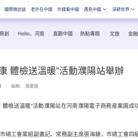
國際微訪談
老外在中國
外媒看中國
遇見中國
深耕世界
原創
|
Hello，河南
|
直觀中國
|
熱點專題
|
文旅
|
金融
康 體檢送溫暖”活動濮陽站舉辦
線
編輯： 萬慶麗
 體檢送溫暖”活動濮陽站在河南濮陽電子商務産業園成
總工會黨組副書記、常務副主席張海錄，市總工會四