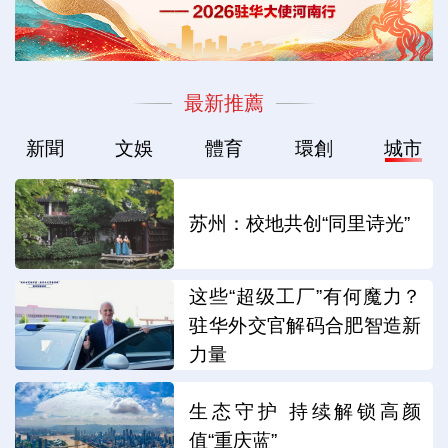
最新推薦
新聞
文娛
體育
環創
城市
苏州：校地共创“同里诗光”
这些“超级工厂”有何魔力？
驻华外交官解码合肥智造新
力量
生态守护 持续解锁高颜
值“重庆蓝”