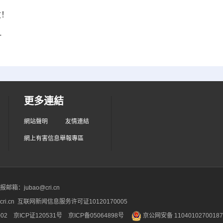
收！
一
更多連結
網站聲明
友情連結
網上有害信息舉報專區
箱：jubao@cri.cn
ri.cn 互联网新闻信息服务许可证10120170005
2 京ICP证120531号
京ICP备05064898号
京公网安备 1104010270018