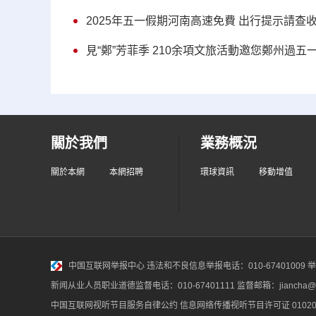
2025年五一假期河南高速免費 出行提示請查
見“鄭”芳菲季 210余項文旅活動邀您鄭州過五
關於我們
業務概況
關於本網
本網招聘
環球資訊
移動增值
中国互联网举报中心
违法和不良信息举报电话：010-67401009 举报邮
新闻从业人员职业道德监督电话：010-67401111 监督邮箱：jiancha@c
中国互联网视听节目服务自律公约
信息网络传播视听节目许可证 010200