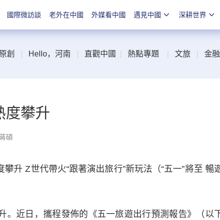
國際微訪談
老外在中國
外媒看中國
遇見中國
深耕世界
原創
|
Hello，河南
|
直觀中國
|
熱點專題
|
文旅
|
金融
熱度攀升
 蔣碩
升 Z世代帶火“跟著演出旅行”新玩法（“五一”將至 暢
升。近日，攜程發佈的《五一旅遊出行預測報告》（以