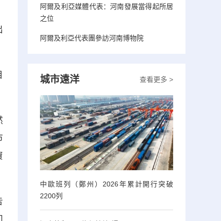
阿爾及利亞媒體代表：河南發展當得起所居
。
之位
出
阿爾及利亞代表團參訪河南博物院
目
城市遠洋
查看更多 >
然
市
資
中歐班列（鄭州）2026年累計開行突破
2200列
告
和