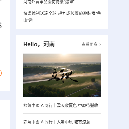
河南外貿單品緣何持續“爆單”
快樂豫制送達全球 超九成玻璃旅遊裝備“魯
山”造
或
Hello，河南
查看更多 >
節氣中國·AI同行｜雲天收夏色 中原待豐收
節氣中國·AI同行｜大暑中原 城有涼意