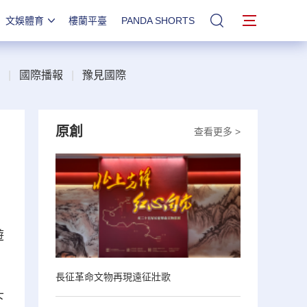
文娛體育
樓蘭平臺
PANDA SHORTS
站內搜索
|
國際播報
|
豫見國際
原創
查看更多 >
遊
長征革命文物再現遠征壯歌
下