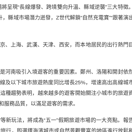
市場將呈現“長線爆發、跨境雙向升溫、縣域逆襲”三大特徵
升，縣域市場潛力迸發，Z世代解鎖“自然充電寶”“跟著演
、上海、武漢、天津、西安，而本地居民的出行熱門
河南吸引入境遊客的重要因素。鄭州、洛陽和開封依
線及以下城市旅遊熱度同比增長25%，增速高出高線城
，這種趨勢表明，越來越多的遊客開始關注小城市的旅遊
和服務品質，以滿足遊客的需求。
”等新玩法，將成為“五一”假期旅遊市場的一大亮點。報
式的旅行，即選擇海濱城市或自然景觀豐富的地區進行放鬆