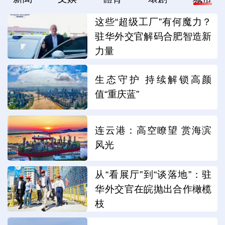
这些“超级工厂”有何魔力？
驻华外交官解码合肥智造新
力量
生态守护 持续解锁高颜
值“重庆蓝”
连云港：高空瞭望 赏海滨
风光
从“看展厅”到“谈落地”：驻
华外交官在皖抛出合作橄榄
枝