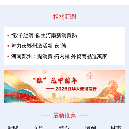
相關新聞
“穀子經濟”催生河南新消費熱
魅力夜鄭州激活新“夜”態
河南鄭州：提消費 拓內銷 外貿商品進萬家
最新推薦
新聞
文娛
體育
環創
城市