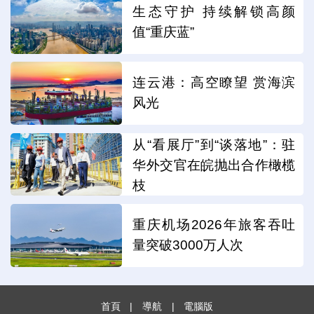
生态守护 持续解锁高颜
值“重庆蓝”
连云港：高空瞭望 赏海滨
风光
从“看展厅”到“谈落地”：驻
华外交官在皖抛出合作橄榄
枝
重庆机场2026年旅客吞吐
量突破3000万人次
首頁
|
導航
|
電腦版