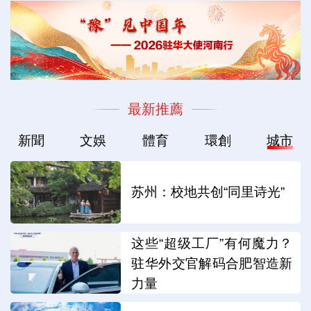
最新推薦
新聞
文娛
體育
環創
城市
苏州：校地共创“同里诗光”
这些“超级工厂”有何魔力？
驻华外交官解码合肥智造新
力量