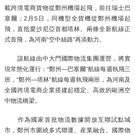
載跨境電商貨物從鄭州機場起飛，前往瑞士巴
塞爾；2月5日，同機型全貨機從鄭州機場起
飛，直抵愛沙尼亞首都塔林。兩條全新航線正
式首飛，為河南“空中絲路”再添動力。
該航線由中大門國際物流集團運營，將實
現常態化運行：“鄭州—巴塞爾”航線每週執飛三
班，“鄭州—塔林”航線每週執飛兩班，為河南及
全國跨境電商企業搭建起穩定、高效的歐洲空
中物流橋梁。
作為國家首批物流數據開放互聯試點城
市，鄭州市圍繞多式聯運、産業融合、國際物