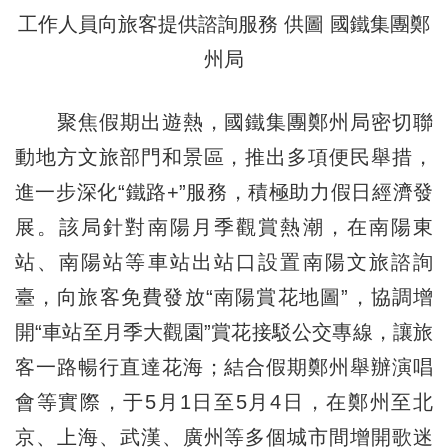
工作人員向旅客提供諮詢服務 供圖 國鐵集團鄭
州局
聚焦假期出遊熱，國鐵集團鄭州局密切聯
動地方文旅部門和景區，推出多項便民舉措，
進一步深化“鐵路+”服務，積極助力假日經濟發
展。該局針對南陽月季觀賞熱潮，在南陽東
站、南陽站等車站出站口設置南陽文旅諮詢
臺，向旅客免費發放“南陽賞花地圖”，協調增
開“車站至月季大觀園”賞花接駁公交專線，讓旅
客一路暢行直達花海；結合假期鄭州舉辦演唱
會等實際，于5月1日至5月4日，在鄭州至北
京、上海、武漢、廣州等多個城市間增開歌迷