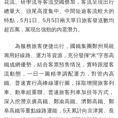
花流、研學流等客流交織疊加，客流呈現出行
總量大、頭尾高度集中、中間短途客流較大的
特點，5月1日、5月5日兩天單日旅客發送數均
超百萬，展現出強勁的內需潛力。
為服務旅客便捷出行，國鐵集團鄭州局統
籌用好線路、運力等資源，充分發揮“米”字形高
鐵成網優勢，結合客票預售情況，實時跟蹤客
流動態，一日一圖精準調配運力，對管內高
鐵、普速實行高峰線運行圖，採取增開旅客列
車、動車組重聯、普速旅客列車加挂等方式，
深入挖潛京廣高鐵、鄭渝高鐵、濟鄭高鐵、鄭
阜高鐵等重點線路運能，5天累計向京津冀、長