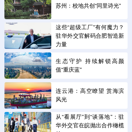
苏州：校地共创“同里诗光”
这些“超级工厂”有何魔力？
驻华外交官解码合肥智造新
力量
生态守护 持续解锁高颜
值“重庆蓝”
连云港：高空瞭望 赏海滨
风光
从“看展厅”到“谈落地”：驻
华外交官在皖抛出合作橄榄