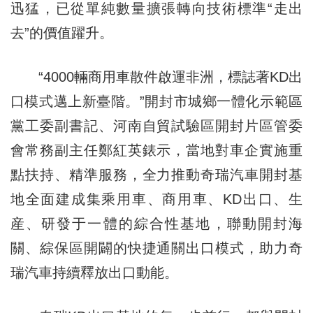
迅猛，已從單純數量擴張轉向技術標準“走出
去”的價值躍升。
“4000輛商用車散件啟運非洲，標誌著KD出
口模式邁上新臺階。”開封市城鄉一體化示範區
黨工委副書記、河南自貿試驗區開封片區管委
會常務副主任鄭紅英錶示，當地對車企實施重
點扶持、精準服務，全力推動奇瑞汽車開封基
地全面建成集乘用車、商用車、KD出口、生
産、研發于一體的綜合性基地，聯動開封海
關、綜保區開闢的快捷通關出口模式，助力奇
瑞汽車持續釋放出口動能。