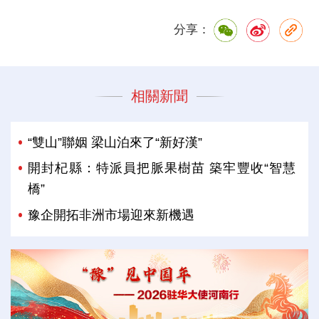
分享：
相關新聞
“雙山”聯姻 梁山泊來了“新好漢”
開封杞縣：特派員把脈果樹苗 築牢豐收“智慧
橋”
豫企開拓非洲市場迎來新機遇