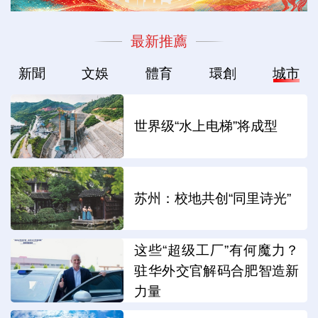
最新推薦
新聞
文娛
體育
環創
城市
世界级“水上电梯”将成型
苏州：校地共创“同里诗光”
这些“超级工厂”有何魔力？
驻华外交官解码合肥智造新
力量