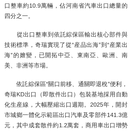
口整車約10.9萬輛，佔河南省汽車出口總量的
四分之一。
從出口整車到依託綜保區輸出核心部件與
技術標準，奇瑞實現了從“産品出海”到“産業出
海”的嬗變，已開拓中亞、東南亞、歐洲、南
美、非洲等市場。
依託綜保區“關口前移、通關即退稅”便利，
奇瑞KD出口（即散件出口）包裝基地採用自動
化生産線，大幅壓縮出口週期。2025年，開封
市城鄉一體化示範區出口汽車及零部件141.3億
元，其中成套散件約1.2萬套，商用車出口增勢