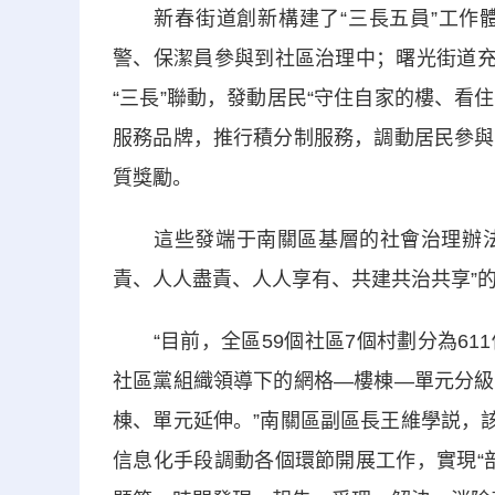
新春街道創新構建了“三長五員”工作體
警、保潔員參與到社區治理中；曙光街道充
“三長”聯動，發動居民“守住自家的樓、看
服務品牌，推行積分制服務，調動居民參與
質獎勵。
這些發端于南關區基層的社會治理辦法，
責、人人盡責、人人享有、共建共治共享”
“目前，全區59個社區7個村劃分為611個
社區黨組織領導下的網格—樓棟—單元分級
棟、單元延伸。”南關區副區長王維學説，
信息化手段調動各個環節開展工作，實現“