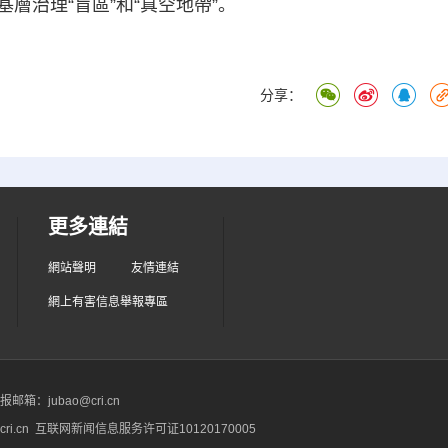
層治理“盲區”和“真空地帶”。
分享：
更多連結
網站聲明
友情連結
網上有害信息舉報專區
箱：jubao@cri.cn
ri.cn 互联网新闻信息服务许可证10120170005