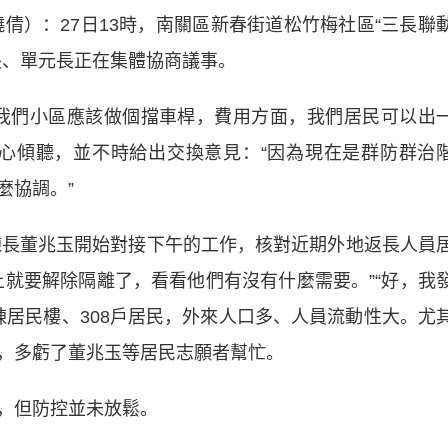
倩）：27日13時，南關區新春街道松竹梅社區“三長聯
長、單元長正在集體協商議事。
們小區應該做個擋車桿，費用方面，我們居民可以出
心傾聽，並不時給出交換意見：“因為現在是群防群治
麼協調。”
長董兆玉開始對接下午的工作，核對近期外地返長人員
上就要解除隔離了，看看他們有沒有什麼需要。”“好，我
轄4棟居民樓、308戶居民，外來人口多、人員流動性大。尤
，多虧了董兆玉等居民志願者幫忙。
，但防控並未放鬆。