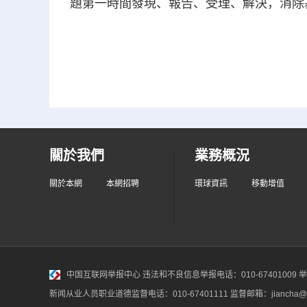
題第一時間發現、報告、受理、解決，消除基
關於我們
業務概況
關於本網
本網招聘
環球資訊
移動增值
中国互联网举报中心
违法和不良信息举报电话：010-67401009 举报邮
新闻从业人员职业道德监督电话：010-67401111 监督邮箱：jiancha@c