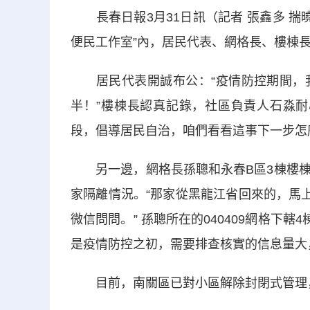
長春日報3月31日訊（記者 張鑫多 揣曉
便民工作室”內，居民代表、網格長、樓棟
居民代表開誠布公：“疫情防控期間，我
半！”樓棟長認真記錄，社區負責人石淼耐
段，倡導居民自治，咱們看看這事下一步怎
另一邊，網格長孫聰和永春B區3棟樓棟
家隔離情況。“那家從黑龍江省回來的，馬
微信問問。” 孫聰所在的040409網格下
是疫情防控之初，需要排查核實的信息量大
目前，南關區已對小區解除封閉式管理