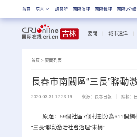
首頁
語言
講習所
國際漫評
國際銳評
國際3分鐘
要聞
|
城市遠洋
首頁
>
要聞列表
長春市南關區“三長”聯動激
2020-03-31 12:23:19
來源：
長春日報
編輯：
原題：59個社區7個村劃分為611個網格
“三長”聯動激活社會治理“末梢”