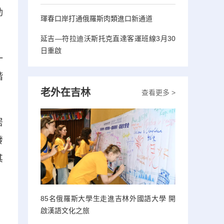
動
琿春口岸打通俄羅斯肉類進口新通道
延吉—符拉迪沃斯托克直達客運班線3月30
日重啟
一
階
老外在吉林
查看更多 >
居
發
其
85名俄羅斯大學生走進吉林外國語大學 開
啟漢語文化之旅