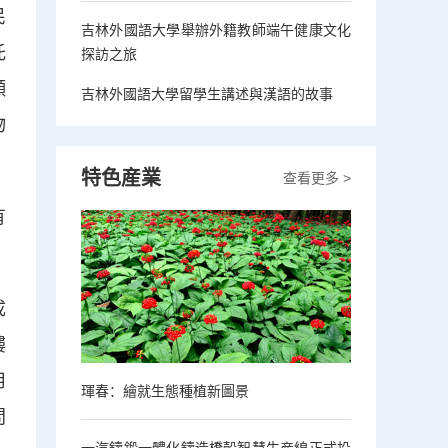
民
吉林外國語大學舉辦外籍教師端午健康文化
託
探訪之旅
願
吉林外國語大學留學生講述與漢語的故事
物
特色産業
查看更多 >
有
成
樓
用
琿春：繪就生態種植新圖景
問
一汽鑄鍛一體化鑄造橋殼智慧生産線正式投