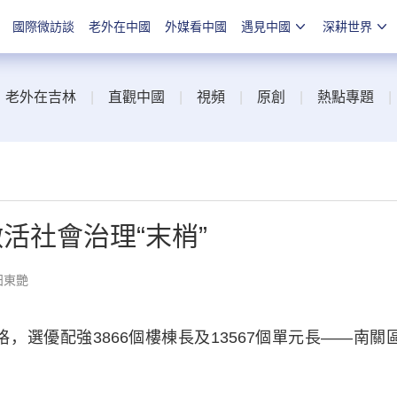
國際微訪談
老外在中國
外媒看中國
遇見中國
深耕世界
|
老外在吉林
|
直觀中國
|
視頻
|
原創
|
熱點專題
活社會治理“末梢”
田東艷
，選優配強3866個樓棟長及13567個單元長——南關