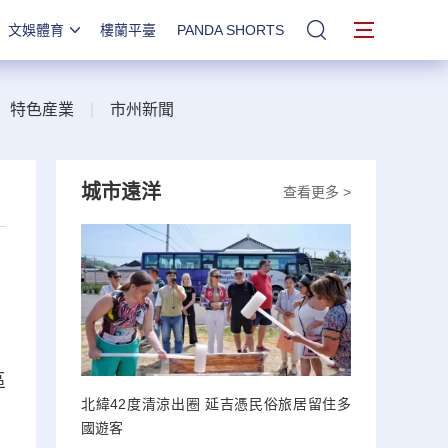
文娛體育
樓蘭平臺
PANDA SHORTS
站內搜索
|
特色産業
|
市州新聞
城市遠洋
查看更多 >
區
北緯42度清涼出圈 延吉憑民俗旅居留住多
國遊客