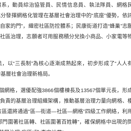
系，動員綜治協管員、民情信息員、執法隊員、網格
分發揮網格化管理在基層社會治理中的“底座”優勢，依
住自家的門”，織密社區防控體系；民康街道打造“蜂巢”志
社區治理，志願者可用服務積分兌換小商品、小家電等
以“三長制”為核心逐漸成熟起來，初步形成了“人人
的基層社會治理新格局。
網格，選優配強3866個樓棟長及13567個單元長，形
負責的基層治理組織架構，推動基層治理力量向網格、
該區還將通過“區—街道—社區—網格”四級工作網絡，利
部門圍著社區轉、社區圍著百姓轉”，確保網格中出現的