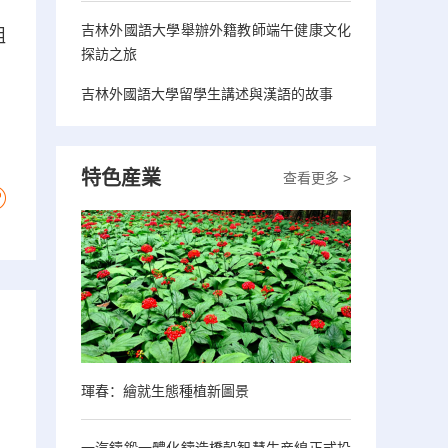
吉林外國語大學舉辦外籍教師端午健康文化
組
探訪之旅
，
吉林外國語大學留學生講述與漢語的故事
特色産業
查看更多 >
琿春：繪就生態種植新圖景
一汽鑄鍛一體化鑄造橋殼智慧生産線正式投