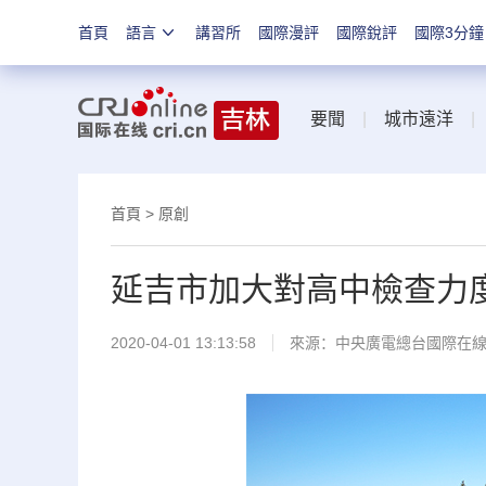
首頁
語言
講習所
國際漫評
國際銳評
國際3分鐘
要聞
|
城市遠洋
首頁
>
原創
延吉市加大對高中檢查力
2020-04-01 13:13:58
來源：
中央廣電總台國際在