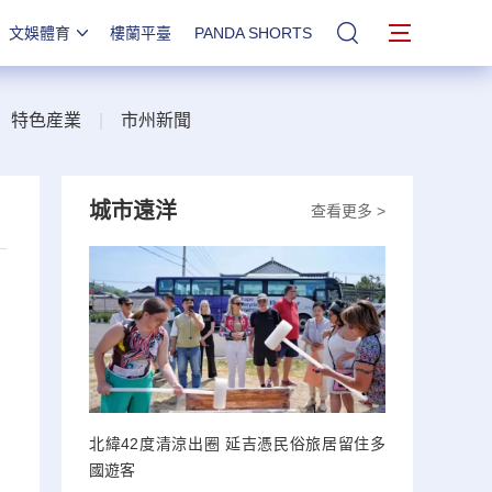
文娛體育
樓蘭平臺
PANDA SHORTS
站內搜索
|
特色産業
|
市州新聞
城市遠洋
查看更多 >
北緯42度清涼出圈 延吉憑民俗旅居留住多
國遊客