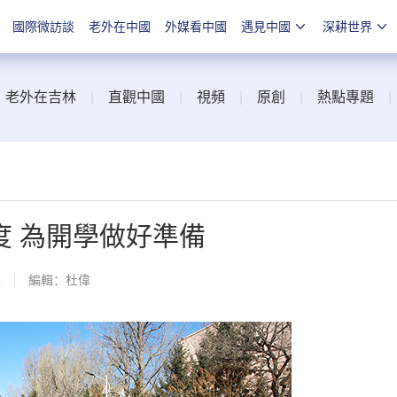
國際微訪談
老外在中國
外媒看中國
遇見中國
深耕世界
|
老外在吉林
|
直觀中國
|
視頻
|
原創
|
熱點專題
度 為開學做好準備
線
編輯：杜偉