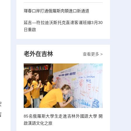
琿春口岸打通俄羅斯肉類進口新通道
延吉—符拉迪沃斯托克直達客運班線3月30
日重啟
老外在吉林
查看更多 >
安
吉
85名俄羅斯大學生走進吉林外國語大學 開
啟漢語文化之旅