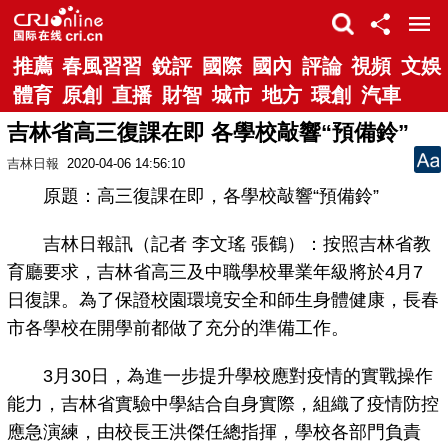
推薦
春風習習
銳評
國際
國內
評論
視頻
文娛
體育
原創
直播
財智
城市
地方
環創
汽車
吉林省高三復課在即 各學校敲響“預備鈴”
吉林日報
2020-04-06 14:56:10
原題：高三復課在即，各學校敲響“預備鈴”
吉林日報訊（記者 李文瑤 張鶴）：按照吉林省教
育廳要求，吉林省高三及中職學校畢業年級將於4月7
日復課。為了保證校園環境安全和師生身體健康，長春
市各學校在開學前都做了充分的準備工作。
3月30日，為進一步提升學校應對疫情的實戰操作
能力，吉林省實驗中學結合自身實際，組織了疫情防控
應急演練，由校長王洪傑任總指揮，學校各部門負責