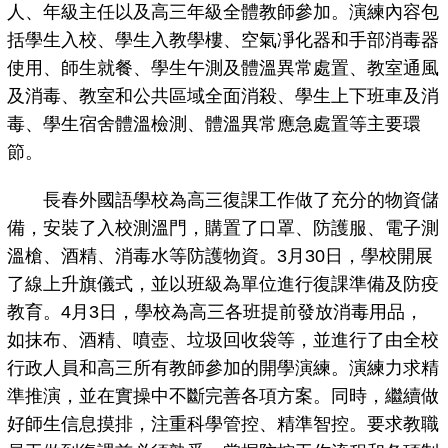
人、年級主任以及高三年級全體教師參加。演練內容包
括學生入校、學生入教學樓、空氣凈化器和手部消毒器
使用、師生就餐、學生午測及體溫異常處置、教室通風
及消毒、教室和公共區域全面消殺、學生上下班車及消
毒、學生宿舍體溫檢測、體溫異常應急處置等主要環
節。
長春外國語學校為高三復課工作做了充分的物資儲
備，安裝了入校測溫門，購置了口罩、防護服、電子測
溫槍、酒精、消毒水等防護物資。3月30日，學校開展
了線上升旗儀式，並以班級為單位進行復課準備及防疫
教育。4月3日，學校為高三各班提前發放消毒用品，
如抹布、酒精、噴壺、垃圾回收袋等，並進行了由全校
行政人員和高三所有教師參加的開學演練。演練力求精
準推演，並在實操中不斷完善各項方案。同時，繼續做
好師生信息摸排，注重科學管控、精準智控。要求教職