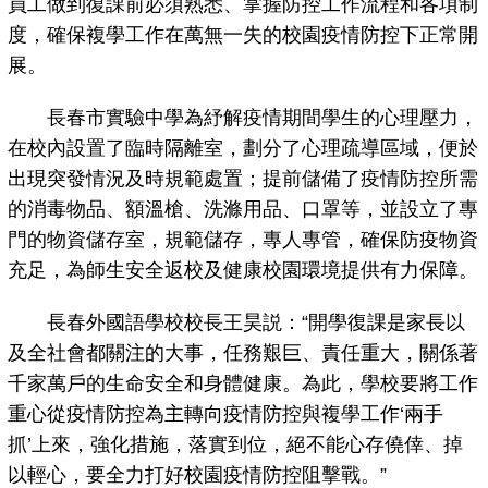
員工做到復課前必須熟悉、掌握防控工作流程和各項制
度，確保複學工作在萬無一失的校園疫情防控下正常開
展。
長春市實驗中學為紓解疫情期間學生的心理壓力，
在校內設置了臨時隔離室，劃分了心理疏導區域，便於
出現突發情況及時規範處置；提前儲備了疫情防控所需
的消毒物品、額溫槍、洗滌用品、口罩等，並設立了專
門的物資儲存室，規範儲存，專人專管，確保防疫物資
充足，為師生安全返校及健康校園環境提供有力保障。
長春外國語學校校長王昊説：“開學復課是家長以
及全社會都關注的大事，任務艱巨、責任重大，關係著
千家萬戶的生命安全和身體健康。為此，學校要將工作
重心從疫情防控為主轉向疫情防控與複學工作‘兩手
抓’上來，強化措施，落實到位，絕不能心存僥倖、掉
以輕心，要全力打好校園疫情防控阻擊戰。”