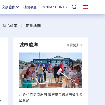
文娛體育
樓蘭平臺
PANDA SHORTS
站內搜索
|
特色産業
|
市州新聞
城市遠洋
查看更多 >
北緯42度清涼出圈 延吉憑民俗旅居留住多
國遊客
麗