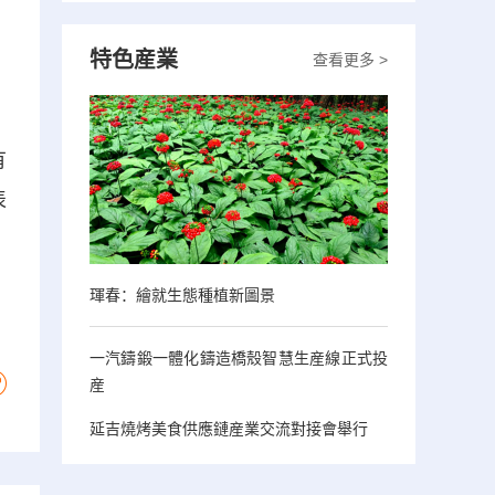
特色産業
。
查看更多 >
有
表
琿春：繪就生態種植新圖景
一汽鑄鍛一體化鑄造橋殼智慧生産線正式投
産
延吉燒烤美食供應鏈産業交流對接會舉行