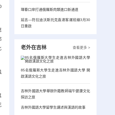
0
琿春口岸打通俄羅斯肉類進口新通道
延吉—符拉迪沃斯托克直達客運班線3月30
日重啟
遮
都
老外在吉林
查看更多 >
比
85名俄羅斯大學生走進吉林外國語大學 開
鳳
啟漢語文化之旅
吉林外國語大學舉辦外籍教師端午健康文化
其
探訪之旅
花
吉林外國語大學留學生講述與漢語的故事