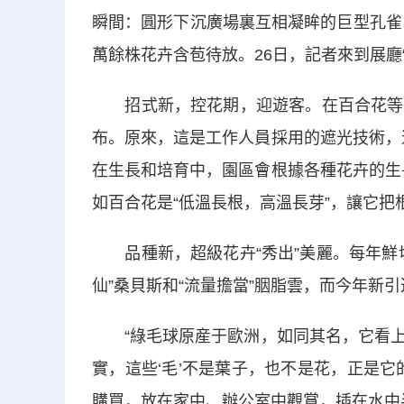
瞬間：圓形下沉廣場裏互相凝眸的巨型孔雀
萬餘株花卉含苞待放。26日，記者來到展廳
招式新，控花期，迎遊客。在百合花等一
布。原來，這是工作人員採用的遮光技術，
在生長和培育中，園區會根據各種花卉的生
如百合花是“低溫長根，高溫長芽”，讓它
品種新，超級花卉“秀出”美麗。每年鮮切
仙”桑貝斯和“流量擔當”胭脂雲，而今年新
“綠毛球原産于歐洲，如同其名，它看上
實，這些‘毛’不是葉子，也不是花，正是
購買，放在家中、辦公室中觀賞，插在水中