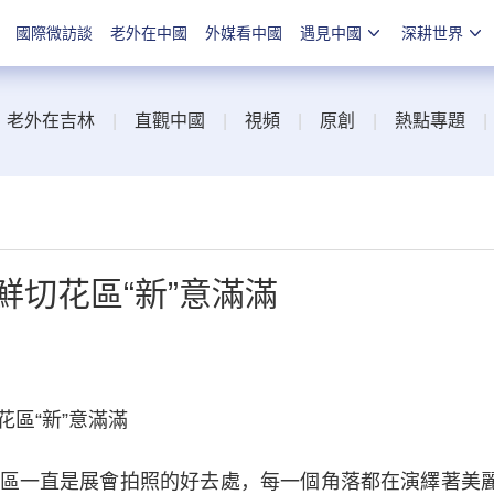
國際微訪談
老外在中國
外媒看中國
遇見中國
深耕世界
|
老外在吉林
|
直觀中國
|
視頻
|
原創
|
熱點專題
鮮切花區“新”意滿滿
區“新”意滿滿
一直是展會拍照的好去處，每一個角落都在演繹著美