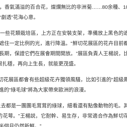
，香氣滿溢的百合花，燦爛無比的非洲菊……80余種、1
“劇透”花海心意。
些花類栽培區，上方正在安裝支架，準備放上黑色的
遮住一定比例的光，進行降溫。“鮮切花展區的花卉目前
長期，保證它們在展會期間開放。”展區負責人王楊説，
把根扎穩，再向上生長，就能更茂盛。
花展區都會有些超級花卉獨領風騷，比如引進的“超級
引進的“綠毛球”將為大家帶來歐洲的浪漫。
去都是一團團毛茸茸的綠球，細看還有點像動物的毛。
它的花萼。”王楊説，它耐幹、易生存，非常適合作為鮮切
半個月仍然新鮮。”