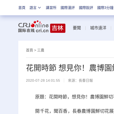
首頁
語言
講習所
國際漫評
國際銳評
國際3分鐘
要聞
|
城市遠洋
首頁
>
三農
花開時節 想見你！農博園
2020-07-28 14:01:55
來源：
長春日報
原題：花開時節，想見你！農博園鮮切花
閱千花，聞百香，長春農博園鮮切花展區