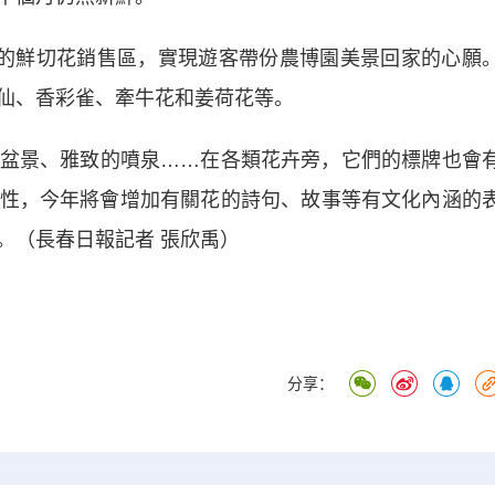
的鮮切花銷售區，實現遊客帶份農博園美景回家的心願
仙、香彩雀、牽牛花和姜荷花等。
景、雅致的噴泉……在各類花卉旁，它們的標牌也會
性，今年將會增加有關花的詩句、故事等有文化內涵的
。（長春日報記者 張欣禹）
分享：