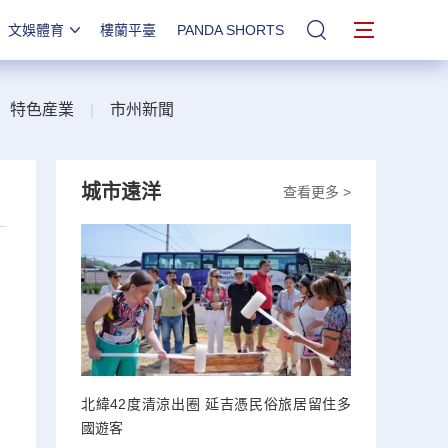
文娛體育
樓蘭平臺
PANDA SHORTS
站內搜索
|
特色産業
|
市州新聞
城市遠洋
查看更多 >
北緯42度清涼出圈 延吉憑民俗旅居留住多
國遊客