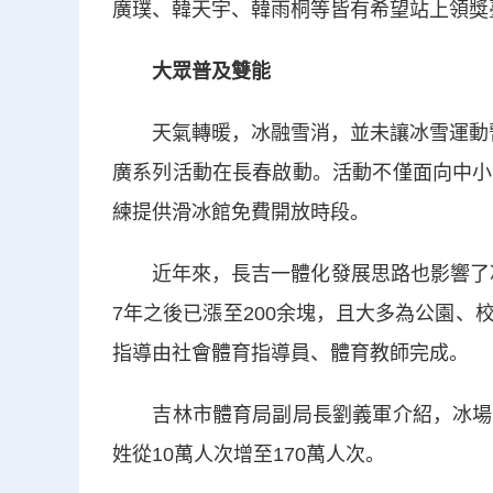
廣璞、韓天宇、韓雨桐等皆有希望站上領獎
大眾普及雙能
天氣轉暖，冰融雪消，並未讓冰雪運動暫停
廣系列活動在長春啟動。活動不僅面向中小
練提供滑冰館免費開放時段。
近年來，長吉一體化發展思路也影響了冰雪
7年之後已漲至200余塊，且大多為公園
指導由社會體育指導員、體育教師完成。
吉林市體育局副局長劉義軍介紹，冰場數
姓從10萬人次增至170萬人次。