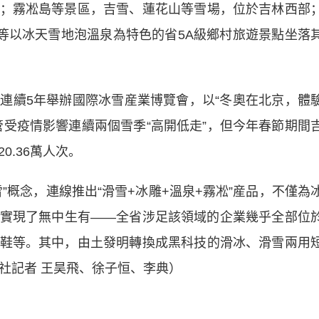
；霧凇島等景區，吉雪、蓮花山等雪場，位於吉林西部
遠等以冰天雪地泡溫泉為特色的省5A級鄉村旅遊景點坐落
續5年舉辦國際冰雪産業博覽會，以“冬奧在北京，體
管受疫情影響連續兩個雪季“高開低走”，但今年春節期間
0.36萬人次。
概念，連線推出“滑雪+冰雕+溫泉+霧凇”産品，不僅為
實現了無中生有——全省涉足該領域的企業幾乎全部位
鞋等。其中，由土發明轉換成黑科技的滑冰、滑雪兩用
社記者 王昊飛、徐子恒、李典）