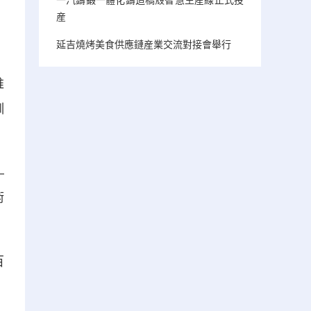
産
延吉燒烤美食供應鏈産業交流對接會舉行
推
訓
—
術
百