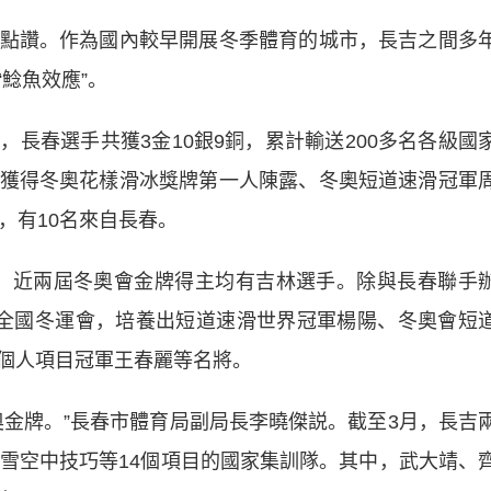
讚。作為國內較早開展冬季體育的城市，長吉之間多
鯰魚效應”。
春選手共獲3金10銀9銅，累計輸送200多名各級國
獲得冬奧花樣滑冰獎牌第一人陳露、冬奧短道速滑冠軍
，有10名來自長春。
靖，近兩屆冬奧會金牌得主均有吉林選手。除與長春聯手
全國冬運會，培養出短道速滑世界冠軍楊陽、冬奧會短
個人項目冠軍王春麗等名將。
牌。”長春市體育局副局長李曉傑説。截至3月，長吉
滑雪空中技巧等14個項目的國家集訓隊。其中，武大靖、