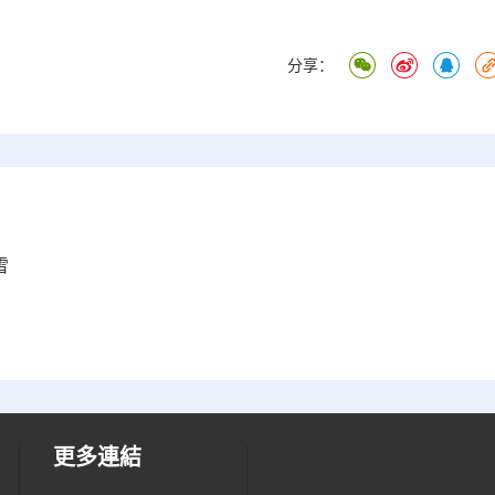
分享：
雪
更多連結