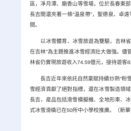
區，凈月潭、廟香山等雪場，位於長春東部
長吉間還夾著一條“溫泉帶”，聖德泉、卓
間。
以冰雪體育、冰雪旅遊為雙驅，吉林省連
在吉林”為主題推進冰雪經濟壯大做強。儘
林省仍實現旅遊收入74.59億元，接待遊客82
長吉近年來依託自然稟賦持續炒熱“粉雪”
雪經濟貢獻了絕對指標，還在冰雪製造領域
長吉，産品包括滑雪模擬機、全地形車、冰
式冰雪滑橇已在50所中小學校推廣。（新華