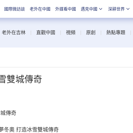
國際微訪談
老外在中國
外媒看中國
遇見中國
深耕世界
|
老外在吉林
|
直觀中國
|
視頻
|
原創
|
熱點專題
雪雙城傳奇
城傳奇
夢冬奧 打造冰雪雙城傳奇