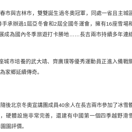
市與吉林市，雙雙誕生過冬奧冠軍，同處一省且主城
聯手承辦過1屆亞冬會和2屆全國冬運會，擁有16座雪場
發展成為國內冬季旅遊打卡勝地……長吉兩市持續多年連
城市培養的武大靖、齊廣璞等優秀運動員正進入備戰
，為家鄉延續傳奇。
隨後北京冬奧宣講團成員40余人在長吉兩市參加了冰雪
勢，硬體設施非常完善，還建有中國第一個四季越野滑
彭園園評價。