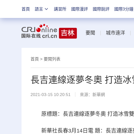
首頁
語言
講習所
國際漫評
國際銳評
國際3分鐘
要聞
|
城市遠洋
首頁
>
要聞列表
長吉連線逐夢冬奧 打造冰
2021-03-15 10:20:51
來源：
新華網
原標題：長吉連線逐夢冬奧 打造冰雪雙
新華社長春3月14日電 題：長吉連線逐