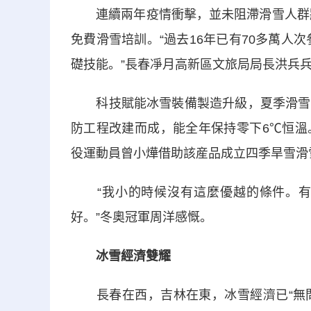
連續兩年疫情衝擊，並未阻滯滑雪人群壯大
免費滑雪培訓。“過去16年已有70多萬人
礎技能。”長春凈月高新區文旅局局長洪兵
科技賦能冰雪裝備製造升級，夏季滑雪也
防工程改建而成，能全年保持零下6℃恒溫
役運動員曾小燁借助該産品成立四季旱雪滑雪
“我小的時候沒有這麼優越的條件。有
好。”冬奧冠軍周洋感慨。
冰雪經濟雙耀
長春在西，吉林在東，冰雪經濟已“無問西