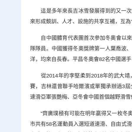
這是多年來長吉冰雪發展得到的又一次點
來形成競訓、人才、設施的共享互補，互為“
自中國體育代表團首次參加冬奧會以來，長
隊隊員。中國獲得冬奧獎牌第一人葉喬波、
洋，均來自長春。平昌冬奧會82名中國選手
從2014年的李堅柔到2018年的武大
賽，吉林還曾聯手哈爾濱或單獨承辦過3屆
速滑亞軍張艷梅、亞冬會中國首個越野滑雪
“齊廣璞極有可能在明年贏得又一枚冬奧金
市共有58名運動員入選短道速滑、自由式