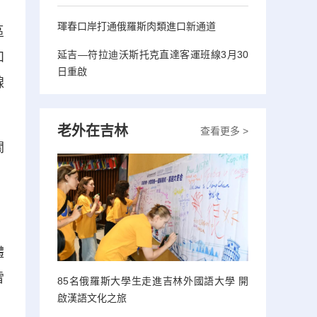
琿春口岸打通俄羅斯肉類進口新通道
區
延吉—符拉迪沃斯托克直達客運班線3月30
和
日重啟
線
老外在吉林
查看更多 >
關
體
雪
85名俄羅斯大學生走進吉林外國語大學 開
啟漢語文化之旅