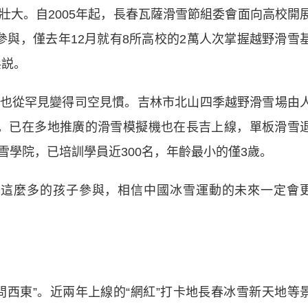
。自2005年起，長春瓦薩滑雪節組委會面向高校開
次參與，僅去年12月就有8所高校的2萬人次掌握越野滑雪
兵説。
從罕見變得司空見慣。吉林市北山四季越野滑雪場由
。已在多地推廣的滑雪模擬機也在長吉上線，單板滑雪
學院，已培訓學員近300名，年齡最小的僅3歲。
這麼多的孩子參與，相信中國冰雪運動的未來一定會
東”。近兩年上線的“網紅”打卡地長春冰雪新天地等