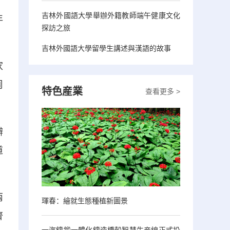
吉林外國語大學舉辦外籍教師端午健康文化
年
探訪之旅
吉林外國語大學留學生講述與漢語的故事
家
周
特色産業
查看更多 >
辦
道
兩
琿春：繪就生態種植新圖景
齊
一汽鑄鍛一體化鑄造橋殼智慧生産線正式投