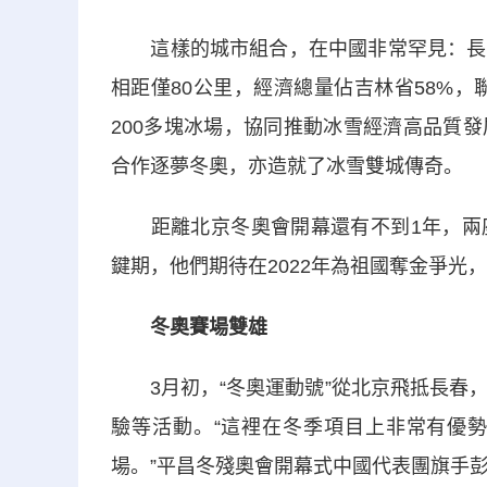
這樣的城市組合，在中國非常罕見：長春
相距僅80公里，經濟總量佔吉林省58%，
200多塊冰場，協同推動冰雪經濟高品質
合作逐夢冬奧，亦造就了冰雪雙城傳奇。
距離北京冬奧會開幕還有不到1年，兩座
鍵期，他們期待在2022年為祖國奪金爭光
冬奧賽場雙雄
3月初，“冬奧運動號”從北京飛抵長春，
驗等活動。“這裡在冬季項目上非常有優
場。”平昌冬殘奧會開幕式中國代表團旗手