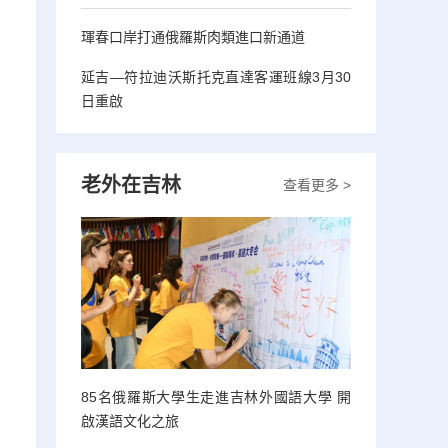
琿春口岸打通俄羅斯肉類進口新通道
延吉—符拉迪沃斯托克直達客運班線3月30
日重啟
老外在吉林
查看更多 >
85名俄羅斯大學生走進吉林外國語大學 開
啟漢語文化之旅