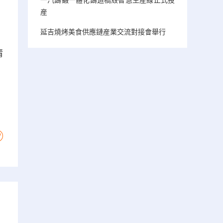
産
延吉燒烤美食供應鏈産業交流對接會舉行
情