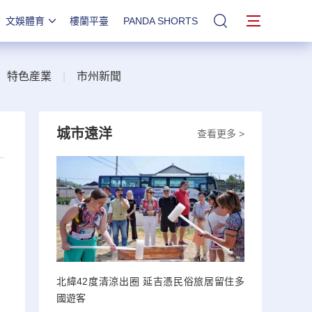
文娛體育
樓蘭平臺
PANDA SHORTS
站內搜索
|
特色産業
|
市州新聞
城市遠洋
查看更多 >
北緯42度清涼出圈 延吉憑民俗旅居留住多
國遊客