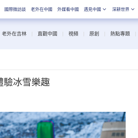
國際微訪談
老外在中國
外媒看中國
遇見中國
深耕世界
|
老外在吉林
|
直觀中國
|
視頻
|
原創
|
熱點專題
 體驗冰雪樂趣