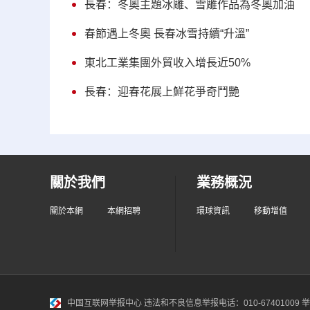
長春：冬奧主題冰雕、雪雕作品為冬奧加油
春節遇上冬奧 長春冰雪持續“升溫”
東北工業集團外貿收入增長近50%
長春：迎春花展上鮮花爭奇鬥艷
關於我們
業務概況
關於本網
本網招聘
環球資訊
移動增值
中国互联网举报中心
违法和不良信息举报电话：010-67401009 举报邮