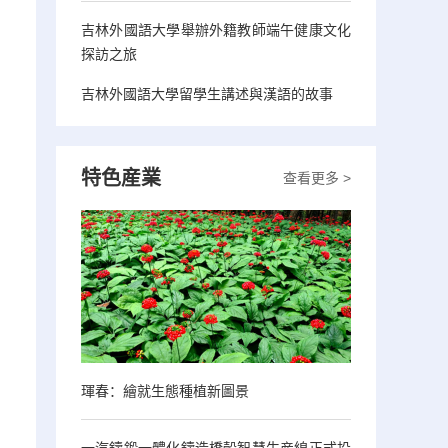
吉林外國語大學舉辦外籍教師端午健康文化
探訪之旅
吉林外國語大學留學生講述與漢語的故事
特色産業
查看更多 >
琿春：繪就生態種植新圖景
一汽鑄鍛一體化鑄造橋殼智慧生産線正式投