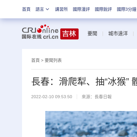
首頁
語言
講習所
國際漫評
國際銳評
國際3分鐘
要聞
|
城市遠洋
首頁
>
要聞列表
長春：滑爬犁、抽“冰猴”
2022-02-10 09:53:50
來源：
長春日報