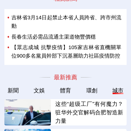
吉林省3月14日起禁止本省人員跨省、跨市州流
動
長春生活必需品流通主渠道物豐價穩
【眾志成城 抗擊疫情】105家吉林省直機關單
位900多名黨員幹部下沉基層助力社區疫情防控
最新推薦
新聞
文娛
體育
環創
城市
这些“超级工厂”有何魔力？
驻华外交官解码合肥智造新
力量