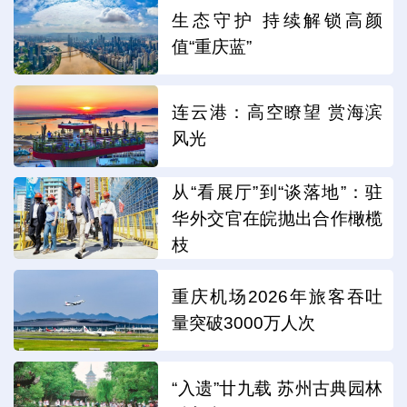
生态守护 持续解锁高颜
值“重庆蓝”
连云港：高空瞭望 赏海滨
风光
从“看展厅”到“谈落地”：驻
华外交官在皖抛出合作橄榄
枝
重庆机场2026年旅客吞吐
量突破3000万人次
“入遗”廿九载 苏州古典园林