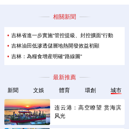
相關新聞
吉林省進一步實施“管控提級、封控擴面”行動
吉林油田低滲透儲層地熱開發效益初顯
吉林：為糧食增産明確“路線圖”
最新推薦
新聞
文娛
體育
環創
城市
连云港：高空瞭望 赏海滨
风光