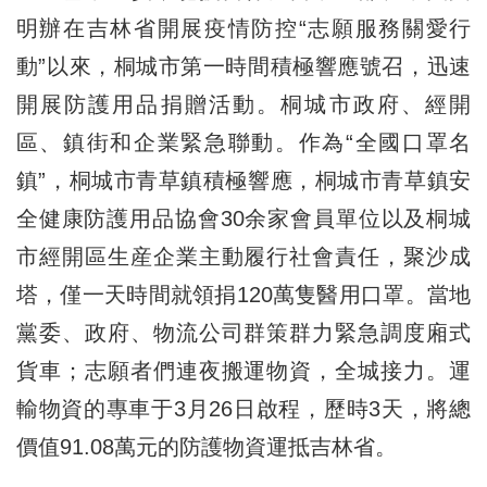
明辦在吉林省開展疫情防控“志願服務關愛行
動”以來，桐城市第一時間積極響應號召，迅速
開展防護用品捐贈活動。桐城市政府、經開
區、鎮街和企業緊急聯動。作為“全國口罩名
鎮”，桐城市青草鎮積極響應，桐城市青草鎮安
全健康防護用品協會30余家會員單位以及桐城
市經開區生産企業主動履行社會責任，聚沙成
塔，僅一天時間就領捐120萬隻醫用口罩。當地
黨委、政府、物流公司群策群力緊急調度廂式
貨車；志願者們連夜搬運物資，全城接力。運
輸物資的專車于3月26日啟程，歷時3天，將總
價值91.08萬元的防護物資運抵吉林省。