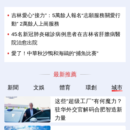
吉林愛心“接力”：5萬餘人報名“志願服務關愛行
動” 2萬餘人上崗服務
45名新冠肺炎確診病例患者在吉林省肝膽病醫
院治愈出院
愛了！中華秋沙鴨和海鷗的“捕魚比賽”
最新推薦
新聞
文娛
體育
環創
城市
这些“超级工厂”有何魔力？
驻华外交官解码合肥智造新
力量