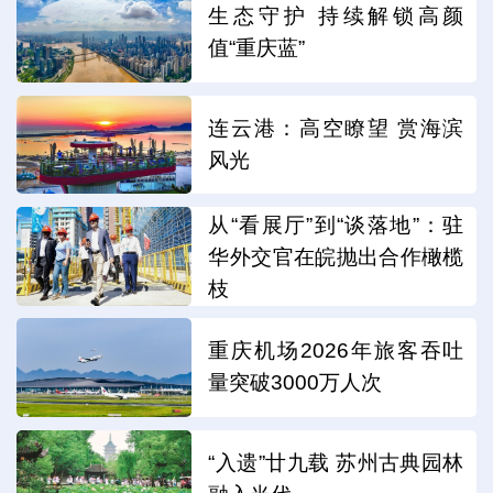
生态守护 持续解锁高颜
值“重庆蓝”
连云港：高空瞭望 赏海滨
风光
从“看展厅”到“谈落地”：驻
华外交官在皖抛出合作橄榄
枝
重庆机场2026年旅客吞吐
量突破3000万人次
“入遗”廿九载 苏州古典园林